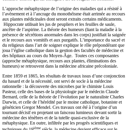
L’approche métaphysique de l’origine des maladies qui a résisté à
l’avènement et à l’ancrage du monothéisme était arrimée au recours
aux plantes médicinales dont seront extraits certains médicaments.
Hippocrate utilisait les jus de peupliers et les feuilles de saule,
ancêtre de l’aspirine. La théorie des humeurs (liant la maladie à la
présence de sécrétions anormales dans les corps) justifiait la saignée
et le recours aux vomitifs et aux purgatifs. L’importance du sacré et
du religieux dans l’art de soigner explique le rôle prépondérant que
joua l’église catholique dans la gestion des facultés de médecine et
des hôpitaux au cours du Moyen-Âge. Toutes ces composantes
(approche métaphysique, recours aux plantes, éliminations des
humeurs) se retrouvent dans la médecine africaine précoloniale.
Entre 1859 et 1865, les résultats de travaux issus d’une conjonction
du hasard et de la nécessité, ont servi de socle à la médecine
rationnelle : la découverte des microbes par le chimiste Louis
Pasteur, celle des bases de la physiologie par le médecin Claude
Bernard, celle de la théorie de l’évolution par le naturaliste Charles
Darwin, et celle de l’hérédité par le moine catholique, botaniste et
généticien Gregor Mendel. Ces travaux ont été à l’origine d’un
tournant décisif en projetant un faisceau lumineux devant sortir la
médecine des ténèbres et de la tutelle quasi-exclusive de la
métaphysique. En outre, infiltrée par les progrès scientifiques et
ième
techniques du 19
siècle, la médecine devient efficace sur le