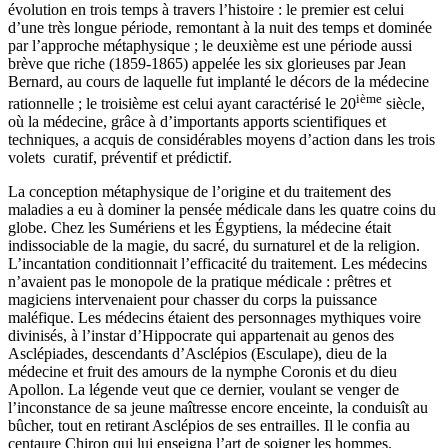
évolution en trois temps à travers l’histoire : le premier est celui
d’une très longue période, remontant à la nuit des temps et dominée
par l’approche métaphysique ; le deuxième est une période aussi
brève que riche (1859-1865) appelée les six glorieuses par Jean
Bernard, au cours de laquelle fut implanté le décors de la médecine
ième
rationnelle ; le troisième est celui ayant caractérisé le 20
siècle,
où la médecine, grâce à d’importants apports scientifiques et
techniques, a acquis de considérables moyens d’action dans les trois
volets curatif, préventif et prédictif.
La conception métaphysique de l’origine et du traitement des
maladies a eu à dominer la pensée médicale dans les quatre coins du
globe. Chez les Sumériens et les Égyptiens, la médecine était
indissociable de la magie, du sacré, du surnaturel et de la religion.
L’incantation conditionnait l’efficacité du traitement. Les médecins
n’avaient pas le monopole de la pratique médicale : prêtres et
magiciens intervenaient pour chasser du corps la puissance
maléfique. Les médecins étaient des personnages mythiques voire
divinisés, à l’instar d’Hippocrate qui appartenait au genos des
Asclépiades, descendants d’Asclépios (Esculape), dieu de la
médecine et fruit des amours de la nymphe Coronis et du dieu
Apollon. La légende veut que ce dernier, voulant se venger de
l’inconstance de sa jeune maîtresse encore enceinte, la conduisît au
bûcher, tout en retirant Asclépios de ses entrailles. Il le confia au
centaure Chiron qui lui enseigna l’art de soigner les hommes.