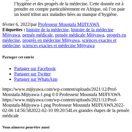
l’hygiène et des progrès de la médecine. Cette donnée est à
prendre en compte particulièrement en Afrique, où l’on paie
un lourd tribut aux maladies liées au manque d’hygiène.
février 6, 2022
/
par
Professeur Moustafa MIJIYAWA
Etiquettes :
histoire de la médecine
,
histoire de la médecine
Mijiyawa
,
pensée médicale
,
pensée médicale Mijiyawa
,
progrès en
médecine
,
progrès en médecine Mijiyawa
,
sciences exactes et
médecine
,
sciences exactes et médecine Mijiyawa
Partager cet entrée
Partager sur Facebook
Partager sur Twitter
Partager sur WhatsApp
https://www.mijiyawa.com/wp-content/uploads/2021/12/Prof-
Moustafa-Mijiyawa-1.png
0
0
Professeur Moustafa MIJIYAWA
https://www.mijiyawa.com/wp-content/uploads/2021/12/Prof-
Moustafa-Mijiyawa-1.png
Professeur Moustafa MIJIYAWA
2022-
02-06 14:56:58
2022-02-10 09:20:54
Les grandes étapes de la pensée
médicale
Vous aimerez peut-être aussi