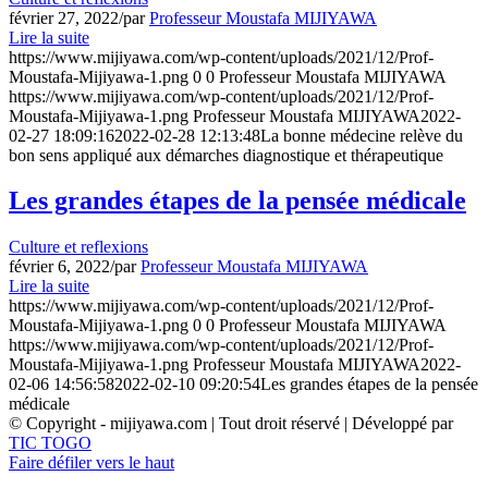
février 27, 2022
/
par
Professeur Moustafa MIJIYAWA
Lire la suite
https://www.mijiyawa.com/wp-content/uploads/2021/12/Prof-
Moustafa-Mijiyawa-1.png
0
0
Professeur Moustafa MIJIYAWA
https://www.mijiyawa.com/wp-content/uploads/2021/12/Prof-
Moustafa-Mijiyawa-1.png
Professeur Moustafa MIJIYAWA
2022-
02-27 18:09:16
2022-02-28 12:13:48
La bonne médecine relève du
bon sens appliqué aux démarches diagnostique et thérapeutique
Les grandes étapes de la pensée médicale
Culture et reflexions
février 6, 2022
/
par
Professeur Moustafa MIJIYAWA
Lire la suite
https://www.mijiyawa.com/wp-content/uploads/2021/12/Prof-
Moustafa-Mijiyawa-1.png
0
0
Professeur Moustafa MIJIYAWA
https://www.mijiyawa.com/wp-content/uploads/2021/12/Prof-
Moustafa-Mijiyawa-1.png
Professeur Moustafa MIJIYAWA
2022-
02-06 14:56:58
2022-02-10 09:20:54
Les grandes étapes de la pensée
médicale
© Copyright - mijiyawa.com | Tout droit réservé | Développé par
TIC TOGO
Faire défiler vers le haut