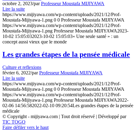
octobre 2, 2023
/
par
Professeur Moustafa MIJIYAWA
Lire la suite
https://www.mijiyawa.com/wp-content/uploads/2021/12/Prof-
Moustafa-Mijiyawa-1.png
0
0
Professeur Moustafa MIJIYAWA
https://www.mijiyawa.com/wp-content/uploads/2021/12/Prof-
Moustafa-Mijiyawa-1.png
Professeur Moustafa MIJIYAWA
2023-
10-02 15:05:03
2023-10-02 15:05:03
« Une seule santé » : un
concept aussi vieux que le monde
Les grandes étapes de la pensée médicale
Culture et reflexions
février 6, 2022
/
par
Professeur Moustafa MIJIYAWA
Lire la suite
https://www.mijiyawa.com/wp-content/uploads/2021/12/Prof-
Moustafa-Mijiyawa-1.png
0
0
Professeur Moustafa MIJIYAWA
https://www.mijiyawa.com/wp-content/uploads/2021/12/Prof-
Moustafa-Mijiyawa-1.png
Professeur Moustafa MIJIYAWA
2022-
02-06 14:56:58
2022-02-10 09:20:54
Les grandes étapes de la pensée
médicale
© Copyright - mijiyawa.com | Tout droit réservé | Développé par
TIC TOGO
Faire défiler vers le haut