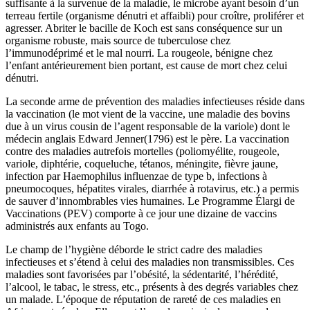
suffisante à la survenue de la maladie, le microbe ayant besoin d’un
terreau fertile (organisme dénutri et affaibli) pour croître, proliférer et
agresser. Abriter le bacille de Koch est sans conséquence sur un
organisme robuste, mais source de tuberculose chez
l’immunodéprimé et le mal nourri. La rougeole, bénigne chez
l’enfant antérieurement bien portant, est cause de mort chez celui
dénutri.
La seconde arme de prévention des maladies infectieuses réside dans
la vaccination (le mot vient de la vaccine, une maladie des bovins
due à un virus cousin de l’agent responsable de la variole) dont le
médecin anglais Edward Jenner(1796) est le père. La vaccination
contre des maladies autrefois mortelles (poliomyélite, rougeole,
variole, diphtérie, coqueluche, tétanos, méningite, fièvre jaune,
infection par Haemophilus influenzae de type b, infections à
pneumocoques, hépatites virales, diarrhée à rotavirus, etc.) a permis
de sauver d’innombrables vies humaines. Le Programme Élargi de
Vaccinations (PEV) comporte à ce jour une dizaine de vaccins
administrés aux enfants au Togo.
Le champ de l’hygiène déborde le strict cadre des maladies
infectieuses et s’étend à celui des maladies non transmissibles. Ces
maladies sont favorisées par l’obésité, la sédentarité, l’hérédité,
l’alcool, le tabac, le stress, etc., présents à des degrés variables chez
un malade. L’époque de réputation de rareté de ces maladies en