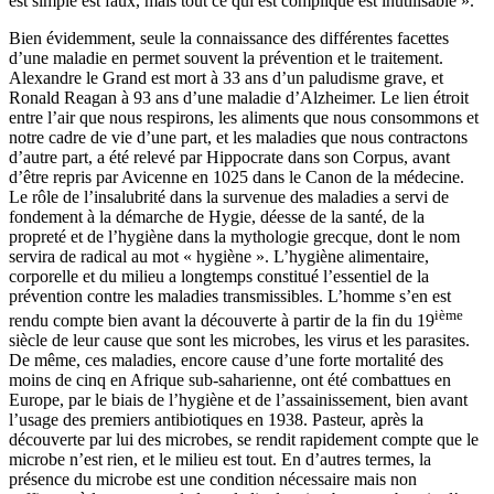
est simple est faux, mais tout ce qui est compliqué est inutilisable ».
Bien évidemment, seule la connaissance des différentes facettes
d’une maladie en permet souvent la prévention et le traitement.
Alexandre le Grand est mort à 33 ans d’un paludisme grave, et
Ronald Reagan à 93 ans d’une maladie d’Alzheimer. Le lien étroit
entre l’air que nous respirons, les aliments que nous consommons et
notre cadre de vie d’une part, et les maladies que nous contractons
d’autre part, a été relevé par Hippocrate dans son Corpus, avant
d’être repris par Avicenne en 1025 dans le Canon de la médecine.
Le rôle de l’insalubrité dans la survenue des maladies a servi de
fondement à la démarche de Hygie, déesse de la santé, de la
propreté et de l’hygiène dans la mythologie grecque, dont le nom
servira de radical au mot « hygiène ». L’hygiène alimentaire,
corporelle et du milieu a longtemps constitué l’essentiel de la
prévention contre les maladies transmissibles. L’homme s’en est
ième
rendu compte bien avant la découverte à partir de la fin du 19
siècle de leur cause que sont les microbes, les virus et les parasites.
De même, ces maladies, encore cause d’une forte mortalité des
moins de cinq en Afrique sub-saharienne, ont été combattues en
Europe, par le biais de l’hygiène et de l’assainissement, bien avant
l’usage des premiers antibiotiques en 1938. Pasteur, après la
découverte par lui des microbes, se rendit rapidement compte que le
microbe n’est rien, et le milieu est tout. En d’autres termes, la
présence du microbe est une condition nécessaire mais non