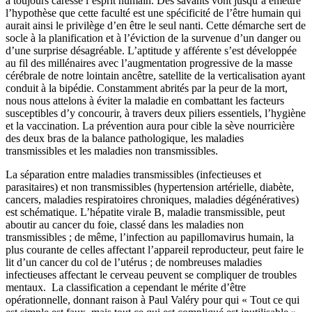
a toujours caressé l’esprit humain. Des savants vont jusqu’à émettre
l’hypothèse que cette faculté est une spécificité de l’être humain qui
aurait ainsi le privilège d’en être le seul nanti. Cette démarche sert de
socle à la planification et à l’éviction de la survenue d’un danger ou
d’une surprise désagréable. L’aptitude y afférente s’est développée
au fil des millénaires avec l’augmentation progressive de la masse
cérébrale de notre lointain ancêtre, satellite de la verticalisation ayant
conduit à la bipédie. Constamment abrités par la peur de la mort,
nous nous attelons à éviter la maladie en combattant les facteurs
susceptibles d’y concourir, à travers deux piliers essentiels, l’hygiène
et la vaccination. La prévention aura pour cible la sève nourricière
des deux bras de la balance pathologique, les maladies
transmissibles et les maladies non transmissibles.
La séparation entre maladies transmissibles (infectieuses et
parasitaires) et non transmissibles (hypertension artérielle, diabète,
cancers, maladies respiratoires chroniques, maladies dégénératives)
est schématique. L’hépatite virale B, maladie transmissible, peut
aboutir au cancer du foie, classé dans les maladies non
transmissibles ; de même, l’infection au papillomavirus humain, la
plus courante de celles affectant l’appareil reproducteur, peut faire le
lit d’un cancer du col de l’utérus ; de nombreuses maladies
infectieuses affectant le cerveau peuvent se compliquer de troubles
mentaux. La classification a cependant le mérite d’être
opérationnelle, donnant raison à Paul Valéry pour qui « Tout ce qui