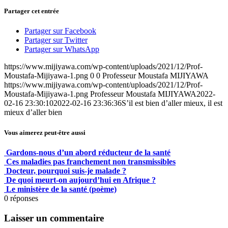
Partager cet entrée
Partager sur Facebook
Partager sur Twitter
Partager sur WhatsApp
https://www.mijiyawa.com/wp-content/uploads/2021/12/Prof-
Moustafa-Mijiyawa-1.png
0
0
Professeur Moustafa MIJIYAWA
https://www.mijiyawa.com/wp-content/uploads/2021/12/Prof-
Moustafa-Mijiyawa-1.png
Professeur Moustafa MIJIYAWA
2022-
02-16 23:30:10
2022-02-16 23:36:36
S’il est bien d’aller mieux, il est
mieux d’aller bien
Vous aimerez peut-être aussi
Gardons-nous d’un abord réducteur de la santé
Ces maladies pas franchement non transmissibles
Docteur, pourquoi suis-je malade ?
De quoi meurt-on aujourd’hui en Afrique ?
Le ministère de la santé (poème)
0
réponses
Laisser un commentaire