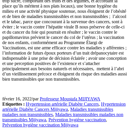
trop sucré, comportant des fruits et des légumes, et accordant la
place qu’ils méritent à nos plats locaux), une bonne hygiène du
milieu et une activité physique soutenue, nous éloignent de l’obésité
et de bien de maladies transmissibles et non transmissibles ; l’alcool
et le tabac, parce que concourant à la survenue des cancers, sont à
éviter ; le vaccin contre l’hépatite virale B nous préserve de celle-ci
et du cancer du foie qui pourrait en résulter ; le vaccin contre le
papillomavirus prévient le cancer du col de l’utérus ; la vaccination
de nos enfants, conformément au Programme Élargi de
Vaccinations, est une arme efficace contre les maladies y afférentes ;
l’information de futurs époux porteurs d’un trait drépanocytaire est
indispensable à une prise de décision éclairée ; avoir une conception
et une perception positives de l’existence et s’attacher
principalement aux besoins naturels et nécessaires, mettent à l’abri
d’un vieillissement précoce et éloignent du risque des maladies aussi
bien transmissibles que non transmissibles.
février 16, 2022
/
par
Professeur Moustafa MIJIYAWA
Etiquettes :
Hypertension artérielle Diabète Cancers
,
Hypertension
artérielle Diabète Cancers Mijiyawa
,
Maladies transmissibles
maladies non transmissibles
,
Maladies transmissibles maladies non
transmissibles Mijiyawa
,
Prévention hygiène vaccination
,
Prévention hygiène vaccination Mijiyawa