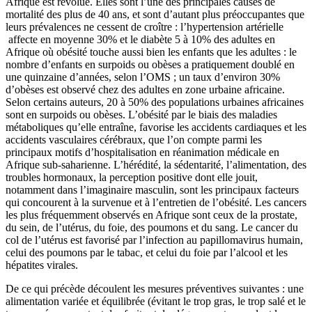
Afrique est révolue. Elles sont l’une des principales causes de
mortalité des plus de 40 ans, et sont d’autant plus préoccupantes que
leurs prévalences ne cessent de croître : l’hypertension artérielle
affecte en moyenne 30% et le diabète 5 à 10% des adultes en
Afrique où obésité touche aussi bien les enfants que les adultes : le
nombre d’enfants en surpoids ou obèses a pratiquement doublé en
une quinzaine d’années, selon l’OMS ; un taux d’environ 30%
d’obèses est observé chez des adultes en zone urbaine africaine.
Selon certains auteurs, 20 à 50% des populations urbaines africaines
sont en surpoids ou obèses. L’obésité par le biais des maladies
métaboliques qu’elle entraîne, favorise les accidents cardiaques et les
accidents vasculaires cérébraux, que l’on compte parmi les
principaux motifs d’hospitalisation en réanimation médicale en
Afrique sub-saharienne. L’hérédité, la sédentarité, l’alimentation, des
troubles hormonaux, la perception positive dont elle jouit,
notamment dans l’imaginaire masculin, sont les principaux facteurs
qui concourent à la survenue et à l’entretien de l’obésité. Les cancers
les plus fréquemment observés en Afrique sont ceux de la prostate,
du sein, de l’utérus, du foie, des poumons et du sang. Le cancer du
col de l’utérus est favorisé par l’infection au papillomavirus humain,
celui des poumons par le tabac, et celui du foie par l’alcool et les
hépatites virales.
De ce qui précède découlent les mesures préventives suivantes : une
alimentation variée et équilibrée (évitant le trop gras, le trop salé et le