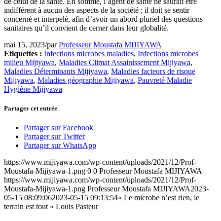
de celui de la santé. En somme, l’agent de santé ne saurait être
indifférent à aucun des aspects de la société ; il doit se sentir
concerné et interpelé, afin d’avoir un abord pluriel des questions
sanitaires qu’il convient de cerner dans leur globalité.
mai 15, 2023
/
par
Professeur Moustafa MIJIYAWA
Etiquettes :
Infections microbes maladies
,
Infections microbes
milieu Mijiyawa
,
Maladies Climat Assainissement Mijiyawa
,
Maladies Déterminants Mijiyawa
,
Maladies facteurs de risque
Mijiyawa
,
Maladies géographie Mijiyawa
,
Pauvreté Maladie
Hygiène Mijiyawa
Partager cet entrée
Partager sur Facebook
Partager sur Twitter
Partager sur WhatsApp
https://www.mijiyawa.com/wp-content/uploads/2021/12/Prof-
Moustafa-Mijiyawa-1.png
0
0
Professeur Moustafa MIJIYAWA
https://www.mijiyawa.com/wp-content/uploads/2021/12/Prof-
Moustafa-Mijiyawa-1.png
Professeur Moustafa MIJIYAWA
2023-
05-15 08:09:06
2023-05-15 09:13:54
« Le microbe n’est rien, le
terrain est tout » Louis Pasteur