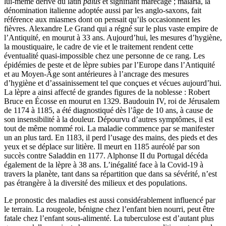
lui-même dérivé du latin
palus
et signifiant marécage ; malaria, la
dénomination italienne adoptée aussi par les anglo-saxons, fait
référence aux miasmes dont on pensait qu’ils occasionnent les
fièvres. Alexandre Le Grand qui a régné sur le plus vaste empire de
l’Antiquité, en mourut à 33 ans. Aujourd’hui, les mesures d’hygiène,
la moustiquaire, le cadre de vie et le traitement rendent cette
éventualité quasi-impossible chez une personne de ce rang. Les
épidémies de peste et de lèpre subies par l’Europe dans l’Antiquité
et au Moyen-Âge sont antérieures à l’ancrage des mesures
d’hygiène et d’assainissement tel que conçues et vécues aujourd’hui.
La lèpre a ainsi affecté de grandes figures de la noblesse : Robert
Bruce en Écosse en mourut en 1329. Baudouin IV, roi de Jérusalem
de 1174 à 1185, a été diagnostiqué dès l’âge de 10 ans, à cause de
son insensibilité à la douleur. Dépourvu d’autres symptômes, il est
tout de même nommé roi. La maladie commence par se manifester
un an plus tard. En 1183, il perd l’usage des mains, des pieds et des
yeux et se déplace sur litière. Il meurt en 1185 auréolé par son
succès contre Saladdin en 1177. Alphonse II du Portugal décéda
également de la lèpre à 38 ans. L’inégalité face à la Covid-19 à
travers la planète, tant dans sa répartition que dans sa sévérité, n’est
pas étrangère à la diversité des milieux et des populations.
Le pronostic des maladies est aussi considérablement influencé par
le terrain. La rougeole, bénigne chez l’enfant bien nourri, peut être
fatale chez l’enfant sous-alimenté. La tuberculose est d’autant plus