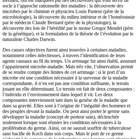
Bernard, ont été marquées par des découvertes qui vont servir de
socle à l’approche rationnelle des maladies : la découverte des
microbes par le chimiste et physicien Louis Pasteur (père de la
microbiologie), la découverte du milieu intérieur et de l’homéostasie
par le médecin Claude Bernard (père de la physiologie), la
découverte des lois de l’hérédité par le moine Gregor Mendel (père
de la génétique), et la formulation de la théorie de l’évolution par le
naturaliste Charles Darwin.
Des causes objectives furent ainsi trouvées à certaines maladies,
notamment celles infectieuses, à travers l’identification de leurs
agents causaux au fil du temps. Un arrimage fut ainsi établi, assurant
l’appariement microbe-maladie. Mais très vite, l’observation permit
de se rendre compte des limites de cet arrimage : si le port d’un
microbe est une condition nécessaire à la survenue de la maladie
correspondante, il n’en est pas une condition suffisante, le terrain
jouant un rôle déterminant. Le terrain est fait de deux composantes :
l’individu et l’environnement dans lequel il vit. Les deux
composantes interviennent tant dans la genèse de la maladie que
dans sa gravité. Elles sont à l’origine de l’inégalité des hommes et
des peuples devant la maladie. On peut ainsi porter le germe sans
développer la maladie (concept de porteur sain), déclenchée
seulement lorsque sont réunies les conditions nécessaires à la
prolifération du germe. Ainsi, on ne saurait souffrir de tuberculose
sans bacille de Koch dans son corps. Mais le port de ce germe