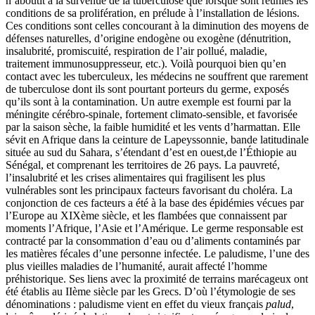
n’aboutit à la survenue de la tuberculose que lorsque sont réunies les
conditions de sa prolifération, en prélude à l’installation de lésions.
Ces conditions sont celles concourant à la diminution des moyens de
défenses naturelles, d’origine endogène ou exogène (dénutrition,
insalubrité, promiscuité, respiration de l’air pollué, maladie,
traitement immunosuppresseur, etc.). Voilà pourquoi bien qu’en
contact avec les tuberculeux, les médecins ne souffrent que rarement
de tuberculose dont ils sont pourtant porteurs du germe, exposés
qu’ils sont à la contamination. Un autre exemple est fourni par la
méningite cérébro-spinale, fortement climato-sensible, et favorisée
par la saison sèche, la faible humidité et les vents d’harmattan. Elle
sévit en Afrique dans la ceinture de Lapeyssonnie, bande latitudinale
située au sud du Sahara, s’étendant d’est en ouest,de l’Éthiopie au
Sénégal, et comprenant les territoires de 26 pays. La pauvreté,
l’insalubrité et les crises alimentaires qui fragilisent les plus
vulnérables sont les principaux facteurs favorisant du choléra. La
conjonction de ces facteurs a été à la base des épidémies vécues par
l’Europe au XIXème siècle, et les flambées que connaissent par
moments l’Afrique, l’Asie et l’Amérique. Le germe responsable est
contracté par la consommation d’eau ou d’aliments contaminés par
les matières fécales d’une personne infectée. Le paludisme, l’une des
plus vieilles maladies de l’humanité, aurait affecté l’homme
préhistorique. Ses liens avec la proximité de terrains marécageux ont
été établis au IIème siècle par les Grecs. D’où l’étymologie de ses
dénominations : paludisme vient en effet du vieux français
palud
,