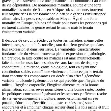
grave qu’elle survient chez une personne aux conditions et au cadre
de vie déplorables. De nombreuses maladies, source d’une forte
mortalité des moins de 5 ans en Afrique sub-saharienne, trouvent
leur origine dans la consommation d’eau sale et dans l’insuffisance
alimentaire. La peste, responsable au Moyen-Âge d’une forte
mortalité en Europe, n’a pas été fatale pour toutes les personnes qui
en furent atteintes, le germe restant le même mais le terrain
éminemment variable.
Il découle de ce qui précède que toutes les maladies, même celles
infectieuses, sont multifactorielles, tant dans leur genèse que dans
leur expression et dans leur issue. La variabilité, caractéristique
fondamentale du vivant, trouve sa pleine expression en pathologie.
En pratique, la lutte contre les maladies est ainsi multifactorielle,
faite de nombreuses facettes adossées aux facteurs de risque y
concourant. Le microbe, entité biologique, tout en ayant une
constitution stable, connaît une virulence influencée par le terrain
dont chacune des composantes est dotée d’un effet à géométrie
variable. Il découle également de ce qui précède que l’hygiène du
milieu, l’hygiène corporelle, l’hygiène alimentaire, et la bonne
alimentation, sont les sèves nourricières d’une bonne santé. Toutes
les politiques concourant à galvaniser les secteurs y afférents (cadre
de vie, environnement, agriculture, approvisionnement en eau
potable, éducation, électrification, pistes rurales, etc.) sont à
encourager et à amplifier, chaque secteur étant à la fois racine et fruit