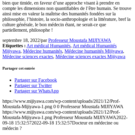
bien que timide, en faveur d’une approche visant à prendre en
compte les dimensions non quantifiables de l’être humain. Se trouve
ainsi mise en valeur la maîtrise des humanités fondées sur la
philosophie, l’histoire, la socio-anthropologie et la littérature, bref la
culture générale, le bon médecin étant, ne serait-ce que
partiellement, philosophe !
septembre 18, 2022
/
par
Professeur Moustafa MIJIYAWA
Etiquettes :
Art médical Humanités
,
Art médical Humanités
Mijiyawa
,
Médecine humanités
,
Médecine humanités Mijiyawa
,
Médecine sciences exactes
,
Médecine sciences exactes Mijiyawa
Partager cet entrée
Partager sur Facebook
Partager sur Twitter
Partager sur WhatsApp
https://www.mijiyawa.com/wp-content/uploads/2021/12/Prof-
Moustafa-Mijiyawa-1.png
0
0
Professeur Moustafa MIJIYAWA
https://www.mijiyawa.com/wp-content/uploads/2021/12/Prof-
Moustafa-Mijiyawa-1.png
Professeur Moustafa MIJIYAWA
2022-
09-18 15:32:57
2022-09-18 15:32:57
Docteur en médecine ou
médecin ?