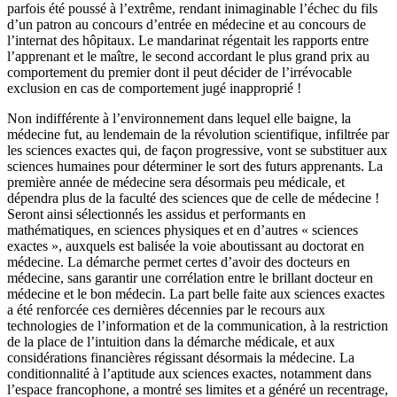
parfois été poussé à l’extrême, rendant inimaginable l’échec du fils
d’un patron au concours d’entrée en médecine et au concours de
l’internat des hôpitaux. Le mandarinat régentait les rapports entre
l’apprenant et le maître, le second accordant le plus grand prix au
comportement du premier dont il peut décider de l’irrévocable
exclusion en cas de comportement jugé inapproprié !
Non indifférente à l’environnement dans lequel elle baigne, la
médecine fut, au lendemain de la révolution scientifique, infiltrée par
les sciences exactes qui, de façon progressive, vont se substituer aux
sciences humaines pour déterminer le sort des futurs apprenants. La
première année de médecine sera désormais peu médicale, et
dépendra plus de la faculté des sciences que de celle de médecine !
Seront ainsi sélectionnés les assidus et performants en
mathématiques, en sciences physiques et en d’autres « sciences
exactes », auxquels est balisée la voie aboutissant au doctorat en
médecine. La démarche permet certes d’avoir des docteurs en
médecine, sans garantir une corrélation entre le brillant docteur en
médecine et le bon médecin. La part belle faite aux sciences exactes
a été renforcée ces dernières décennies par le recours aux
technologies de l’information et de la communication, à la restriction
de la place de l’intuition dans la démarche médicale, et aux
considérations financières régissant désormais la médecine. La
conditionnalité à l’aptitude aux sciences exactes, notamment dans
l’espace francophone, a montré ses limites et a généré un recentrage,