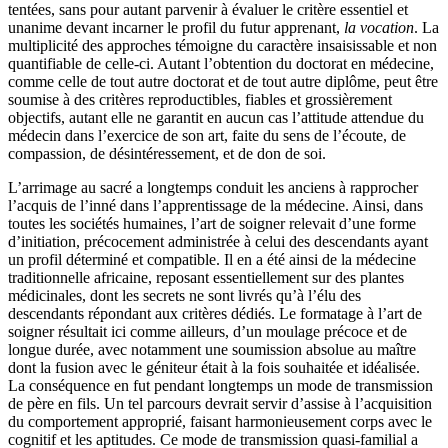
tentées, sans pour autant parvenir à évaluer le critère essentiel et
unanime devant incarner le profil du futur apprenant,
la vocation
. La
multiplicité des approches témoigne du caractère insaisissable et non
quantifiable de celle-ci. Autant l’obtention du doctorat en médecine,
comme celle de tout autre doctorat et de tout autre diplôme, peut être
soumise à des critères reproductibles, fiables et grossièrement
objectifs, autant elle ne garantit en aucun cas l’attitude attendue du
médecin dans l’exercice de son art, faite du sens de l’écoute, de
compassion, de désintéressement, et de don de soi.
L’arrimage au sacré a longtemps conduit les anciens à rapprocher
l’acquis de l’inné dans l’apprentissage de la médecine. Ainsi, dans
toutes les sociétés humaines, l’art de soigner relevait d’une forme
d’initiation, précocement administrée à celui des descendants ayant
un profil déterminé et compatible. Il en a été ainsi de la médecine
traditionnelle africaine, reposant essentiellement sur des plantes
médicinales, dont les secrets ne sont livrés qu’à l’élu des
descendants répondant aux critères dédiés. Le formatage à l’art de
soigner résultait ici comme ailleurs, d’un moulage précoce et de
longue durée, avec notamment une soumission absolue au maître
dont la fusion avec le géniteur était à la fois souhaitée et idéalisée.
La conséquence en fut pendant longtemps un mode de transmission
de père en fils. Un tel parcours devrait servir d’assise à l’acquisition
du comportement approprié, faisant harmonieusement corps avec le
cognitif et les aptitudes. Ce mode de transmission quasi-familial a