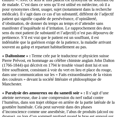
de malade. C’est dans ce sens qu’il est utilisé en médecine, où il a
pour synonymes client, usager, sujet (notamment dans la recherche
médicale). Il s’agit dans ce cas d’un substantif, différent de l’adjectif
patient qui signifie capable de persévérance, d’opiniâtreté,
d’obstination, de donner du temps au temps et d’attendre sans
manifester d’inquiétude ni d’irritation. Le rapprochement des deux
sens du mot patient (le substantif et l’adjectif) n’est pas dépourvu de
pertinence. S’il est vrai que le patient est un souffrant, il est
indéniable que la guérison exige de la patience, la maladie arrivant
souvent au galop et repartant habituellement au pas.
«
Daltonisme
»
:
Terme crée par le traducteur et physicien suisse
Pierre Prévost, en hommage au célèbre chimiste anglais John Dalton
(1766-1844) qui décrivit en 1794 le trouble visuel dont lui et son
frère souffraient, consistant à voir du vert en lieu et place du rouge,
dans une communication sur les « Faits extraordinaires de la vision
des couleurs » devant la société littéraire et philosophique de
Manchester.
«
Paralysie des amoureux ou du samedi soir
» :
Il s’agit d’une
atteinte nerveuse, due à une compression du nerf radial contre
l’humérus, dans son trajet oblique en arrière de la partie latérale de la
gouttière humérale. Cela peut survenir dans des phases
d’inconscience comme une anesthésie, l’abus de produits (alcool ou
drogue), ou lors d’un sommeil profond quand le bras est appuyé sur