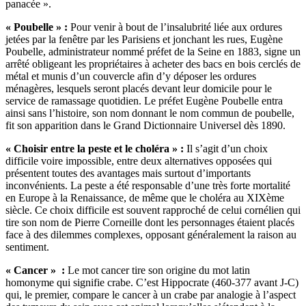
panacée ».
« Poubelle » :
Pour venir à bout de l’insalubrité liée aux ordures
jetées par la fenêtre par les Parisiens et jonchant les rues, Eugène
Poubelle, administrateur nommé préfet de la Seine en 1883, signe un
arrêté obligeant les propriétaires à acheter des bacs en bois cerclés de
métal et munis d’un couvercle afin d’y déposer les ordures
ménagères, lesquels seront placés devant leur domicile pour le
service de ramassage quotidien. Le préfet Eugène Poubelle entra
ainsi sans l’histoire, son nom donnant le nom commun de poubelle,
fit son apparition dans le Grand Dictionnaire Universel dès 1890.
« Choisir entre la peste et le choléra » :
Il s’agit d’un choix
difficile voire impossible, entre deux alternatives opposées qui
présentent toutes des avantages mais surtout d’importants
inconvénients. La peste a été responsable d’une très forte mortalité
en Europe à la Renaissance, de même que le choléra au XIXème
siècle. Ce choix difficile est souvent rapproché de celui cornélien qui
tire son nom de Pierre Corneille dont les personnages étaient placés
face à des dilemmes complexes, opposant généralement la raison au
sentiment.
« Cancer » :
Le mot cancer tire son origine du mot latin
homonyme qui signifie crabe. C’est Hippocrate (460-377 avant J-C)
qui, le premier, compare le cancer à un crabe par analogie à l’aspect