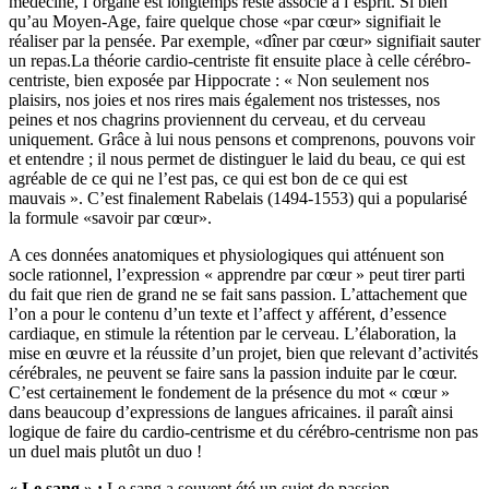
médecine, l’organe est longtemps resté associé à l’esprit. Si bien
qu’au Moyen-Age, faire quelque chose «par cœur» signifiait le
réaliser par la pensée. Par exemple, «dîner par cœur» signifiait sauter
un repas.La théorie cardio-centriste fit ensuite place à celle cérébro-
centriste, bien exposée par Hippocrate : « Non seulement nos
plaisirs, nos joies et nos rires mais également nos tristesses, nos
peines et nos chagrins proviennent du cerveau, et du cerveau
uniquement. Grâce à lui nous pensons et comprenons, pouvons voir
et entendre ; il nous permet de distinguer le laid du beau, ce qui est
agréable de ce qui ne l’est pas, ce qui est bon de ce qui est
mauvais ». C’est finalement Rabelais (1494-1553) qui a popularisé
la formule «savoir par cœur».
A ces données anatomiques et physiologiques qui atténuent son
socle rationnel, l’expression « apprendre par cœur » peut tirer parti
du fait que rien de grand ne se fait sans passion. L’attachement que
l’on a pour le contenu d’un texte et l’affect y afférent, d’essence
cardiaque, en stimule la rétention par le cerveau. L’élaboration, la
mise en œuvre et la réussite d’un projet, bien que relevant d’activités
cérébrales, ne peuvent se faire sans la passion induite par le cœur.
C’est certainement le fondement de la présence du mot « cœur »
dans beaucoup d’expressions de langues africaines. il paraît ainsi
logique de faire du cardio-centrisme et du cérébro-centrisme non pas
un duel mais plutôt un duo !
« Le sang » :
Le sang a souvent été un sujet de passion,