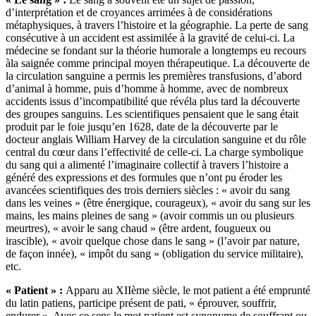
d’interprétation et de croyances arrimées à de considérations
métaphysiques, à travers l’histoire et la géographie. La perte de sang
consécutive à un accident est assimilée à la gravité de celui-ci. La
médecine se fondant sur la théorie humorale a longtemps eu recours
àla saignée comme principal moyen thérapeutique. La découverte de
la circulation sanguine a permis les premières transfusions, d’abord
d’animal à homme, puis d’homme à homme, avec de nombreux
accidents issus d’incompatibilité que révéla plus tard la découverte
des groupes sanguins. Les scientifiques pensaient que le sang était
produit par le foie jusqu’en 1628, date de la découverte par le
docteur anglais William Harvey de la circulation sanguine et du rôle
central du cœur dans l’effectivité de celle-ci. La charge symbolique
du sang qui a alimenté l’imaginaire collectif à travers l’histoire a
généré des expressions et des formules que n’ont pu éroder les
avancées scientifiques des trois derniers siècles : « avoir du sang
dans les veines » (être énergique, courageux), « avoir du sang sur les
mains, les mains pleines de sang » (avoir commis un ou plusieurs
meurtres), « avoir le sang chaud » (être ardent, fougueux ou
irascible), « avoir quelque chose dans le sang » (l’avoir par nature,
de façon innée), « impôt du sang » (obligation du service militaire),
etc.
«
Patient
» :
Apparu au XIIème siècle, le mot patient a été emprunté
du latin patiens, participe présent de pati, « éprouver, souffrir,
endurer ». Avec ce sens le mot patient est synonyme de souffrant ou