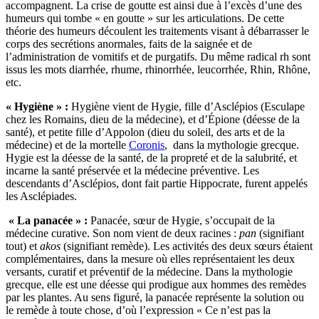
accompagnent. La crise de goutte est ainsi due à l’excès d’une des
humeurs qui tombe « en goutte » sur les articulations. De cette
théorie des humeurs découlent les traitements visant à débarrasser le
corps des secrétions anormales, faits de la saignée et de
l’administration de vomitifs et de purgatifs. Du même radical rh sont
issus les mots diarrhée, rhume, rhinorrhée, leucorrhée, Rhin, Rhône,
etc.
« Hygiène » :
Hygiène vient de Hygie, fille d’Asclépios (Esculape
chez les Romains, dieu de la médecine), et d’Épione (déesse de la
santé), et petite fille d’Appolon (dieu du soleil, des arts et de la
médecine) et de la mortelle
Coronis
, dans la mythologie grecque.
Hygie est la déesse de la santé, de la propreté et de la salubrité, et
incarne la santé préservée et la médecine préventive. Les
descendants d’Asclépios, dont fait partie Hippocrate, furent appelés
les Asclépiades.
« La panacée » :
Panacée, sœur de Hygie, s’occupait de la
médecine curative. Son nom vient de deux racines :
pan
(signifiant
tout) et
akos
(signifiant remède). Les activités des deux sœurs étaient
complémentaires, dans la mesure où elles représentaient les deux
versants, curatif et préventif de la médecine. Dans la mythologie
grecque, elle est une déesse qui prodigue aux hommes des remèdes
par les plantes. Au sens figuré, la panacée représente la solution ou
le remède à toute chose, d’où l’expression « Ce n’est pas la