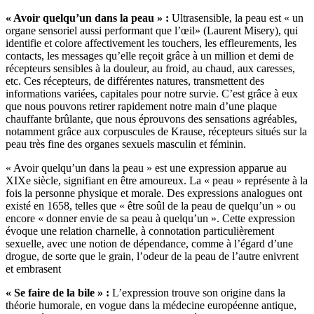
« Avoir quelqu’un dans la peau » :
Ultrasensible, la peau est « un
organe sensoriel aussi performant que l’œil» (Laurent Misery), qui
identifie et colore affectivement les touchers, les effleurements, les
contacts, les messages qu’elle reçoit grâce à un million et demi de
récepteurs sensibles à la douleur, au froid, au chaud, aux caresses,
etc. Ces récepteurs, de différentes natures, transmettent des
informations variées, capitales pour notre survie. C’est grâce à eux
que nous pouvons retirer rapidement notre main d’une plaque
chauffante brûlante, que nous éprouvons des sensations agréables,
notamment grâce aux corpuscules de Krause, récepteurs situés sur la
peau très fine des organes sexuels masculin et féminin.
« Avoir quelqu’un dans la peau » est une expression apparue au
XIXe siècle, signifiant en être amoureux. La « peau » représente à la
fois la personne physique et morale. Des expressions analogues ont
existé en 1658, telles que « être soûl de la peau de quelqu’un » ou
encore « donner envie de sa peau à quelqu’un ». Cette expression
évoque une relation charnelle, à connotation particulièrement
sexuelle, avec une notion de dépendance, comme à l’égard d’une
drogue, de sorte que le grain, l’odeur de la peau de l’autre enivrent
et embrasent
«
Se faire
de la bile »
:
L’expression trouve son origine dans la
théorie humorale, en vogue dans la médecine européenne antique,