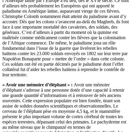
l’Amérique latine par l’Europe a eu lieu, dès le XVIe siècle. Ce sont
d’ailleurs très probablement les Européens qui ont apporté le
paludisme en Amérique latine, auparavant vierge de ces fièvres.
Christophe Colomb notamment était atteint du paludisme avant d’y
accoster. Dès que les colons s’avancent au-delà du Maghreb, ils font
face à une importante mortalité des cavaleries, des soldats, des
généraux. C’est d’ailleurs à partir du moment où la quinine est
maîtrisée comme médicament contre les fièvres que la colonisation
de l’Afrique commence. De même, le paludisme joua un rôle
fondamental dans l’issue de la guerre que livrèrent les rebelles
haïtiens contre les 23.000 soldats envoyés en 1802 sur leur terre par
Napoléon Bonaparte pour « mettre de l’ordre » dans cette colonie.
Ces soldats ont été en partie décimés par le paludisme dont l’effet
collatéral fut d’aider les rebelles haïtiens à reprendre le contrôle de
leur territoire.
« Avoir une mémoire d’éléphant » :
Avoir une mémoire
d’éléphant s’adresse à une personne dotée d’une capacité à retenir
une grande quantité d’informations et à retrouver de très anciens
souvenirs. Cette expression populaire est bien fondée, tirant son
assise de solides données scientifiques et observationnelles. Le
cerveau de l’éléphant pèse en moyenne 4,5 kg, et le mammifère
présente le plus important volume de cortex cérébral de toutes les
espèces terrestres, dépassant celui des primates. Le pachyderme est
au même niveau que le chimpanzé en termes de