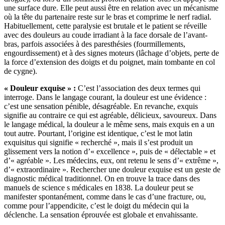
une surface dure. Elle peut aussi être en relation avec un mécanisme
où la tête du partenaire reste sur le bras et comprime le nerf radial.
Habituellement, cette paralysie est brutale et le patient se réveille
avec des douleurs au coude irradiant à la face dorsale de l’avant-
bras, parfois associées à des paresthésies (fourmillements,
engourdissement) et à des signes moteurs (lâchage d’objets, perte de
la force d’extension des doigts et du poignet, main tombante en col
de cygne).
« Douleur exquise » :
C’est l’association des deux termes qui
interroge. Dans le langage courant, la douleur est une évidence :
c’est une sensation pénible, désagréable. En revanche, exquis
signifie au contraire ce qui est agréable, délicieux, savoureux. Dans
le langage médical, la douleur a le même sens, mais exquis en a un
tout autre. Pourtant, l’origine est identique, c’est le mot latin
exquisitus qui signifie « recherché », mais il s’est produit un
glissement vers la notion d’« excellence », puis de « délectable » et
d’« agréable ». Les médecins, eux, ont retenu le sens d’« extrême »,
d’« extraordinaire ». Rechercher une douleur exquise est un geste de
diagnostic médical traditionnel. On en trouve la trace dans des
manuels de science s médicales en 1838. La douleur peut se
manifester spontanément, comme dans le cas d’une fracture, ou,
comme pour l’appendicite, c’est le doigt du médecin qui la
déclenche. La sensation éprouvée est globale et envahissante.