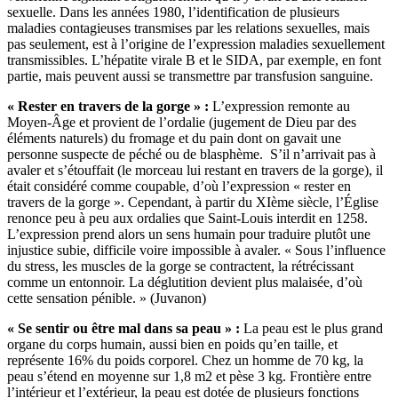
sexuelle. Dans les années 1980, l’identification de plusieurs
maladies contagieuses transmises par les relations sexuelles, mais
pas seulement, est à l’origine de l’expression maladies sexuellement
transmissibles. L’hépatite virale B et le SIDA, par exemple, en font
partie, mais peuvent aussi se transmettre par transfusion sanguine.
«
Rester en
travers de la gorge » :
L’expression remonte au
Moyen-Âge et provient de l’ordalie (jugement de Dieu par des
éléments naturels) du fromage et du pain dont on gavait une
personne suspecte de péché ou de blasphème. S’il n’arrivait pas à
avaler et s’étouffait (le morceau lui restant en travers de la gorge), il
était considéré comme coupable, d’où l’expression « rester en
travers de la gorge ». Cependant, à partir du XIème siècle, l’Église
renonce peu à peu aux ordalies que Saint-Louis interdit en 1258.
L’expression prend alors un sens humain pour traduire plutôt une
injustice subie, difficile voire impossible à avaler. « Sous l’influence
du stress, les muscles de la gorge se contractent, la rétrécissant
comme un entonnoir. La déglutition devient plus malaisée, d’où
cette sensation pénible. » (Juvanon)
«
Se sentir
ou être
mal dans
s
a peau » :
La peau est le plus grand
organe du corps humain, aussi bien en poids qu’en taille, et
représente 16% du poids corporel. Chez un homme de 70 kg, la
peau s’étend en moyenne sur 1,8 m2 et pèse 3 kg. Frontière entre
l’intérieur et l’extérieur, la peau est dotée de plusieurs fonctions