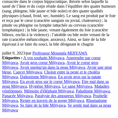
consacrée dans le corpus hippocratique, théorie selon laquelle la
santé de l’âme et du corps réside dans l’équilibre des quatre humeurs
(sang, phlegme, bile jaune et bile noire) et des quatre qualités
physiques (chaud, froid, sec, humide). Le sang est produit par le foie
et reçu par le cœur (caractère sanguin ou jovial, chaleureux) ; la
pituite ou phlegme ou lymphe rattachée au cerveau (caractère
lymphatique) ; la bile jaune, venant également du foie (caractère
bilieux, enclin à la violence) ; l’atrabile ou bile noire venant de la
rate (caractère mélancolique, anxieux). Ainsi, se faire de la bile
équivaut à se faire du souci, la bile désignant le chagrin
juillet 9, 2023
/
par
Professeur Moustafa MIJIYAWA
Etiquettes :
A vos souhaits Mijiyawa
,
Apprendre par coeur
Mijiyawa
,
Avoir gros coeur Mijiyawa
,
Avoir le coeur gros
Mijiyawa
,
Avoir quelqu'un dans la peau Mijiyawa
,
Avoir une peur
bleue
,
Cancer Mijiyawa
,
Choisir entre la peste et le choléra
Mijiyawa
,
Daltonisme Mijiyawa
,
En avoir gros sur la patate
Mijiyawa
,
En avoir gros sur le coeur Mijiyawa
,
Etre mal dans sa
peau Mijiyawa
,
Hygiène Mijiyawa
,
Le sang Mijiyawa
,
Maladies
vénériennes
,
Mémoire d'éléphant Mijiyawa
,
Paludisme Mijiyawa
,
Panacée Mijiyawa
,
Paralysie des amoureux Mijiyawa
,
Poubelle
Mijiyawa
,
Rester en travers de la gorge Mijiyawa
,
Rhumatisme
Mijiyawa
,
Se faire de la bile Mijiyawa
,
Se sentir mal dans sa peau
Mijiyawa