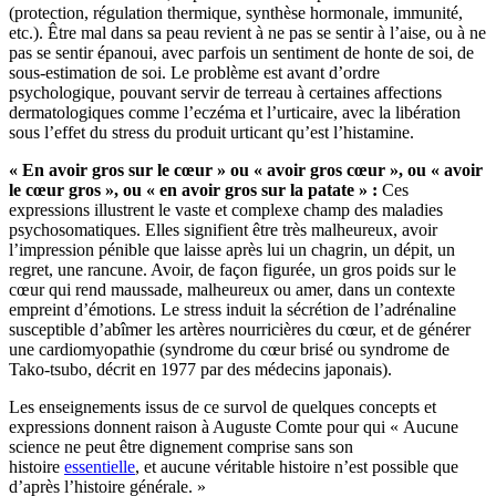
(protection, régulation thermique, synthèse hormonale, immunité,
etc.). Être mal dans sa peau revient à ne pas se sentir à l’aise, ou à ne
pas se sentir épanoui, avec parfois un sentiment de honte de soi, de
sous-estimation de soi. Le problème est avant d’ordre
psychologique, pouvant servir de terreau à certaines affections
dermatologiques comme l’eczéma et l’urticaire, avec la libération
sous l’effet du stress du produit urticant qu’est l’histamine.
«
En avoir
gros sur le cœur
» ou « avoir gros cœur », ou « avoir
le cœur gros », ou « en avoir gros sur la patate » :
Ces
expressions illustrent le vaste et complexe champ des maladies
psychosomatiques. Elles signifient être très malheureux, avoir
l’impression pénible que laisse après lui un chagrin, un dépit, un
regret, une rancune. Avoir, de façon figurée, un gros poids sur le
cœur qui rend maussade, malheureux ou amer, dans un contexte
empreint d’émotions. Le stress induit la sécrétion de l’adrénaline
susceptible d’abîmer les artères nourricières du cœur, et de générer
une cardiomyopathie (syndrome du cœur brisé ou syndrome de
Tako-tsubo, décrit en 1977 par des médecins japonais).
Les enseignements issus de ce survol de quelques concepts et
expressions donnent raison à Auguste Comte pour qui « Aucune
science ne peut être dignement comprise sans son
histoire
essentielle
, et aucune véritable histoire n’est possible que
d’après l’histoire générale. »