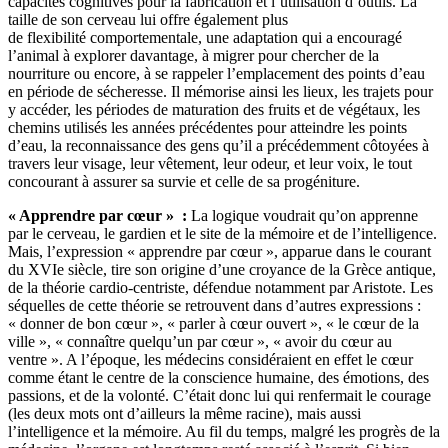
capacités cognitives
pour la fabrication et l’utilisation d’outils. La
taille de son cerveau lui offre également plus
de flexibilité
comportementale, une adaptation qui a encouragé
l’animal à explorer davantage, à migrer pour chercher de la
nourriture ou encore, à se rappeler l’emplacement des points d’eau
en période de sécheresse. Il mémorise ainsi les lieux, les trajets pour
y accéder, les périodes de maturation des fruits et de végétaux, les
chemins utilisés les années précédentes pour atteindre les points
d’eau, la reconnaissance des gens qu’il a précédemment côtoyées à
travers leur visage, leur vêtement, leur odeur, et leur voix, le tout
concourant à assurer sa survie et celle de sa progéniture.
« Apprendre par cœur » :
La logique voudrait qu’on apprenne
par le cerveau, le gardien et le site de la mémoire et de l’intelligence.
Mais, l’expression « apprendre par cœur », apparue dans le courant
du XVIe siècle, tire son origine d’une croyance de la Grèce antique,
de la théorie cardio-centriste, défendue notamment par Aristote. Les
séquelles de cette théorie se retrouvent dans d’autres expressions :
« donner de bon cœur », « parler à cœur ouvert », « le cœur de la
ville », « connaître quelqu’un par cœur », « avoir du cœur au
ventre ». A l’époque, les médecins considéraient en effet le cœur
comme étant le centre de la conscience humaine, des émotions, des
passions, et de la volonté. C’était donc lui qui renfermait le courage
(les deux mots ont d’ailleurs la même racine), mais aussi
l’intelligence et la mémoire. Au fil du temps, malgré les progrès de la