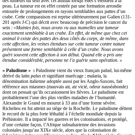
des tumeurs du sein avec cet animal lorsqu’elles s’étendent à la
peau. La tumeur est en effet centrée par une formation arrondie
entourée de prolongements en rayons semblables aux pattes d’un
crabe. Cette comparaison est reprise ultérieurement par Galien (131-
201 après J-C) qui décrit avec beaucoup de précision le cancer du
sein : »
Maintes fois, nous avons vu aux mamelles une tumeur
exactement semblable à un crabe. En effet, de même que chez cet
animal il existe des pattes des deux côtés du corps, de même, dans
cette affection, les veines étendues sur cette tumeur contre nature
présentent une forme semblable à celle d’un crabe. Nous avons
guéri souvent cette affection à son début. Quand elle a pris une
étendue considérable, personne ne l’a guérie sans opération. »
« Paludisme » :
Paludisme vient du vieux français palud, lui-même
dérivé du latin
palus
et signifiant marécage ; malaria, la
dénomination italienne adoptée aussi par les Anglo-Saxons, fait
référence aux miasmes (mauvais air, air vicié, odeur nauséabonde)
dont on pensait qu’ils occasionnent les fièvres. Le paludisme est
probablement l’une des plus vieilles maladies de l’humanité.
Alexandre le Grand en mourut à 33 ans d’une forme sévère.
Richelieu en fut atteint au siège de la Rochelle. Le paludisme détient
le record de la plus forte léthalité à l’échelle mondiale depuis la
Préhistoire. Il a impacté les guerres et les colonisations, et protégé,
d’une certaine façon, l’Afrique subsaharienne des invasions
coloniales jusqu’au XIXe siècle, alors que la colonisation de