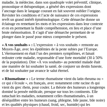
maladie, la médecine, dans son quadruple volet préventif, clinique,
pronostique et thérapeutique, a généré des expressions dont
l’ancrage dans le langage courant en fait souvent oublier l’origine.
Revisiter les conditions et l’acte de naissance de ces expressions
revêt un grand intérêt épistémologique. Cette démarche donne un
éclairage en remettant les mots et les expressions dans leur contexte
et en en permettant la fluide compréhension, en lieu et place d’une
brute mémorisation. Il s’agit d’une démarche permettant de se
plonger dans le passé pour mieux comprendre le présent.
« A vos souhaits » :
L’expression « à vos souhaits » remonte au
Moyen-Âge, avec les épidémies de la peste subies par l’Europe.
L’éternuement en était l’un des premiers symptômes, et faisait
redouter cette maladie, responsable d’une forte mortalité (30 à 50%
de la population). Dire «À vos souhaits» au potentiel malade était
une manière de lui souhaiter la santé, de conjurer un destin funeste,
et de lui souhaiter par avance le salut éternel.
« Rhumatisme » :
Le terme rhumatisme vient du latin rheuma ou «
ce qui s’écoule », en français, avec notamment cette racine rh qui
vient du grec rhein, pour couler. La théorie des humeurs a longtemps
dominé la pensée médicale, presque sur tous les continents. Elle
rattachait les maladies, notamment celles rhumatismales, à un
déséquilibre entre les humeurs (sang, phlegme, bile jaune, bile noire)
et les qualités physiques (chaud, froid, sec, humide) qui les