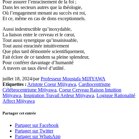
Pour assurer l’enracinement de la foi ;
Dans les secteurs autres que la théologie,
Où l’engagement menant au succès est roi,
Et ce, même en cas de dons exceptionnels.
Aussi indestructible qu’inoxydable,
La liaison entre le cerveau et le cœur,
Tout aussi synergique qu’insaisissable,
Tout aussi enracinée intuitivement
Que plus tard démontrée scientifiquement,
Fait éclore de ce tandem sa pleine splendeur,
Pour conférer davantage d’humanité
A travers un taux élevé d’utilité.
juillet 18, 2024
/
par
Professeur Moustafa MIJIYAWA
Etiquettes :
Aristote Coeur Mijiyawa
,
Cardiocentrisme
Célébrocentrisme Mijiyawa
,
Coeur Cerveau Raison Intuition
Mijiyawa
,
Inspiration Travail Ardeur Mijiyawa
,
Logique Rationalité
Affect Mijiyawa
Partager cet entrée
Partager sur Facebook
Partager sur Twitter
Partager sur WhatsApp