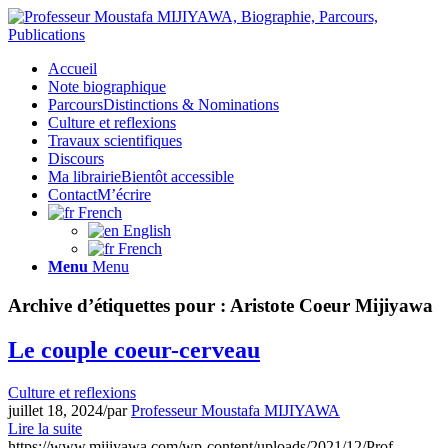
Accueil
Note biographique
Parcours
Distinctions & Nominations
Culture et reflexions
Travaux scientifiques
Discours
Ma librairie
Bientôt accessible
Contact
M’écrire
French
English
French
Menu
Menu
Archive d’étiquettes pour :
Aristote Coeur Mijiyawa
Le couple coeur-cerveau
Culture et reflexions
juillet 18, 2024
/
par
Professeur Moustafa MIJIYAWA
Lire la suite
https://www.mijiyawa.com/wp-content/uploads/2021/12/Prof-