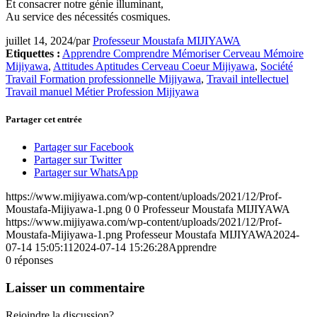
Et consacrer notre génie illuminant,
Au service des nécessités cosmiques.
juillet 14, 2024
/
par
Professeur Moustafa MIJIYAWA
Etiquettes :
Apprendre Comprendre Mémoriser Cerveau Mémoire
Mijiyawa
,
Attitudes Aptitudes Cerveau Coeur Mijiyawa
,
Société
Travail Formation professionnelle Mijiyawa
,
Travail intellectuel
Travail manuel Métier Profession Mijiyawa
Partager cet entrée
Partager sur Facebook
Partager sur Twitter
Partager sur WhatsApp
https://www.mijiyawa.com/wp-content/uploads/2021/12/Prof-
Moustafa-Mijiyawa-1.png
0
0
Professeur Moustafa MIJIYAWA
https://www.mijiyawa.com/wp-content/uploads/2021/12/Prof-
Moustafa-Mijiyawa-1.png
Professeur Moustafa MIJIYAWA
2024-
07-14 15:05:11
2024-07-14 15:26:28
Apprendre
0
réponses
Laisser un commentaire
Rejoindre la discussion?