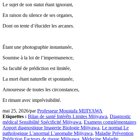
Le sujet de son statut étant ignorant,
En raison du silence de ses organes,
Dont on tente d’élucider les arcanes.
Étant une photographie instantanée,
Soumise à la loi de l’impermanence,
Sa faculté de prédiction est limitée,
La mort étant naturelle et spontanée,
Amoureuse de toutes les circonstances,
Et rimant avec imprévisibilité.
mai 25, 2026
/
par
Professeur Moustafa MIJIYAWA
Etiquettes :
Bilan de santé Intérêts Limites Mijiyawa
,
Diagnostic
médical Sensibilité Spécificité Mijiyawa
,
Examens complémentaires
Apport diagnostique Imagerie Biologie Mijiyawa
,
Le normal Le
pathologique L'anormal L'anomalie Mijiyawa
,
Maladie Prévention
Prédiction Facteurs de risque Mijiyawa
,
Médecine Maladie