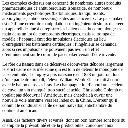
Les exemples ci-dessus ont concerné de nombreux autres produits
pharmaceutiques : l’antituberculeux Isoniazide, de nombreux
médicaments psychotropes (barbituriques, tranquillisants,
anxiolytiques, antidépresseurs) et des anticancéreux. Le pacemaker
est né d’une erreur de manipulation : un ingénieur désireux de créer
un appareil destiné à enregistrer les battements du cœur, plongea sa
main dans un lot de composants électriques, mais se trompa de
modèle ; l’appareil émit des impulsions électriques au lieu
d’enregistrer les battements cardiaques ; l’ingénieur se demanda
alors si ces impulsions ne pouvaient pas avoir un effet
d’entraînement sur le cœur : le pacemaker venait d’être inventé.
Le rôle du hasard dans de décisives découvertes déborde largement
le strict cadre de la médecine qui est loin de détenir le monopole de
la sérendipité. Le rugby a pris naissance en 1823 un jour où, lors
d’une partie de football, l’élève William Webb Ellis se mit à courir
avec le ballon dans ses bras. Le champagne fut d’abord un accident
de cuve, un vin manqué, trop sucré et acide. Christophe Colomb ne
voulait pas découvrir l’Amérique, mais cherchait à ouvrir une
nouvelle voie maritime vers les Indes ou la Chine. L’erreur qu’il
commit le conduisit sur l’île de San Salvador, antichambre du
continent américain.
Ainsi, des facteurs divers et variés, dont un bon nombre sont hors du
champ de la prévisibilité et de la prédictibilité, concourent aux