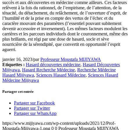
succès et aux découvertes en médecine comme ailleurs. Ces facteurs
relèvent à la fois du rationnel, de l’empirisme, de l’attention, de la
ténacité, du détachement, du relâchement, de l’ouverture d’esprit, de
l’humilité et de la prise en compte des vertus de l’échec et du
caractère mouvant des paramètres (l’essentiel pouvant subitement
devenir accessoire et inversement). Les mêmes facteurs modulent les
carrières et les parcours individuels dont le couronnement, même des
plus brillants, est régi par une dose de hasard, socle et sève
nourricière de la sérendipité, que convertit en opportunité l’esprit
aguerri.
janvier 16, 2023
/
par
Professeur Moustafa MIJIYAWA
Etiquettes :
Hasard découvertes médecine
,
Hasard Découvertes
Mijiyawa
,
Hasard Recherche Médecine
,
Recherche Médecine
Hasard Mijiyawa
,
Sciences Hasard Médecine
,
Sciences Hasard
Médecine Mijiyawa
Partager cet entrée
Partager sur Facebook
Partager sur Twitter
Partager sur WhatsApp
https://www.mijiyawa.com/wp-content/uploads/2021/12/Prof-
Moustafa-Mijiyawa-1.png
0
0
Professeur Moustafa MIJIYAWA