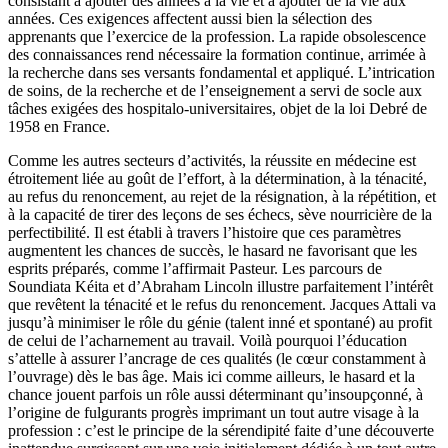
consistant à ajouter des années à la vie et à ajouter de la vie aux
années. Ces exigences affectent aussi bien la sélection des
apprenants que l’exercice de la profession. La rapide obsolescence
des connaissances rend nécessaire la formation continue, arrimée à
la recherche dans ses versants fondamental et appliqué. L’intrication
de soins, de la recherche et de l’enseignement a servi de socle aux
tâches exigées des hospitalo-universitaires, objet de la loi Debré de
1958 en France.
Comme les autres secteurs d’activités, la réussite en médecine est
étroitement liée au goût de l’effort, à la détermination, à la ténacité,
au refus du renoncement, au rejet de la résignation, à la répétition, et
à la capacité de tirer des leçons de ses échecs, sève nourricière de la
perfectibilité. Il est établi à travers l’histoire que ces paramètres
augmentent les chances de succès, le hasard ne favorisant que les
esprits préparés, comme l’affirmait Pasteur. Les parcours de
Soundiata Kéita et d’Abraham Lincoln illustre parfaitement l’intérêt
que revêtent la ténacité et le refus du renoncement. Jacques Attali va
jusqu’à minimiser le rôle du génie (talent inné et spontané) au profit
de celui de l’acharnement au travail. Voilà pourquoi l’éducation
s’attelle à assurer l’ancrage de ces qualités (le cœur constamment à
l’ouvrage) dès le bas âge. Mais ici comme ailleurs, le hasard et la
chance jouent parfois un rôle aussi déterminant qu’insoupçonné, à
l’origine de fulgurants progrès imprimant un tout autre visage à la
profession : c’est le principe de la sérendipité faite d’une découverte