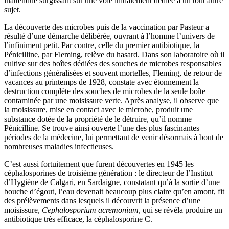
inattendue surgissant sur une voie initialement dédiée à un tout autre
sujet.
La découverte des microbes puis de la vaccination par Pasteur a
résulté d’une démarche délibérée, ouvrant à l’homme l’univers de
l’infiniment petit. Par contre, celle du premier antibiotique, la
Pénicilline, par Fleming, relève du hasard. Dans son laboratoire où il
cultive sur des boîtes dédiées des souches de microbes responsables
d’infections généralisées et souvent mortelles, Fleming, de retour de
vacances au printemps de 1928, constate avec étonnement la
destruction complète des souches de microbes de la seule boîte
contaminée par une moisissure verte. Après analyse, il observe que
la moisissure, mise en contact avec le microbe, produit une
substance dotée de la propriété de le détruire, qu’il nomme
Pénicilline. Se trouve ainsi ouverte l’une des plus fascinantes
périodes de la médecine, lui permettant de venir désormais à bout de
nombreuses maladies infectieuses.
C’est aussi fortuitement que furent découvertes en 1945 les
céphalosporines de troisième génération : le directeur de l’Institut
d’Hygiène de Calgari, en Sardaigne, constatant qu’à la sortie d’une
bouche d’égout, l’eau devenait beaucoup plus claire qu’en amont, fit
des prélèvements dans lesquels il découvrit la présence d’une
moisissure,
Cephalosporium acremonium
, qui se révéla produire un
antibiotique très efficace, la céphalosporine C.