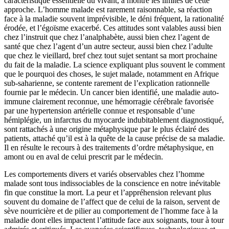
caractéristique essentielle du vivant, a montré les limites de cette
approche. L’homme malade est rarement raisonnable, sa réaction
face à la maladie souvent imprévisible, le déni fréquent, la rationalité
érodée, et l’égoïsme exacerbé. Ces attitudes sont valables aussi bien
chez l’instruit que chez l’analphabète, aussi bien chez l’agent de
santé que chez l’agent d’un autre secteur, aussi bien chez l’adulte
que chez le vieillard, bref chez tout sujet sentant sa mort prochaine
du fait de la maladie. La science expliquant plus souvent le comment
que le pourquoi des choses, le sujet malade, notamment en Afrique
sub-saharienne, se contente rarement de l’explication rationnelle
fournie par le médecin. Un cancer bien identifié, une maladie auto-
immune clairement reconnue, une hémorragie cérébrale favorisée
par une hypertension artérielle connue et responsable d’une
hémiplégie, un infarctus du myocarde indubitablement diagnostiqué,
sont rattachés à une origine métaphysique par le plus éclairé des
patients, attaché qu’il est à la quête de la cause précise de sa maladie.
Il en résulte le recours à des traitements d’ordre métaphysique, en
amont ou en aval de celui prescrit par le médecin.
Les comportements divers et variés observables chez l’homme
malade sont tous indissociables de la conscience en notre inévitable
fin que constitue la mort. La peur et l’appréhension relevant plus
souvent du domaine de l’affect que de celui de la raison, servent de
sève nourricière et de pilier au comportement de l’homme face à la
maladie dont elles impactent l’attitude face aux soignants, tour à tour