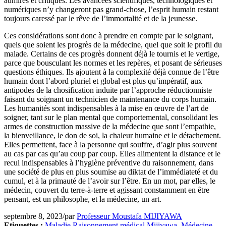
admirés et critiqués. Les avancées scientifiques, technologiques et
numériques n’y changeront pas grand-chose, l’esprit humain restant
toujours caressé par le rêve de l’immortalité et de la jeunesse.
Ces considérations sont donc à prendre en compte par le soignant,
quels que soient les progrès de la médecine, quel que soit le profil du
malade. Certains de ces progrès donnent déjà le tournis et le vertige,
parce que bousculant les normes et les repères, et posant de sérieuses
questions éthiques. Ils ajoutent à la complexité déjà connue de l’être
humain dont l’abord pluriel et global est plus qu’impératif, aux
antipodes de la chosification induite par l’approche réductionniste
faisant du soignant un technicien de maintenance du corps humain.
Les humanités sont indispensables à la mise en œuvre de l’art de
soigner, tant sur le plan mental que comportemental, consolidant les
armes de construction massive de la médecine que sont l’empathie,
la bienveillance, le don de soi, la chaleur humaine et le détachement.
Elles permettent, face à la personne qui souffre, d’agir plus souvent
au cas par cas qu’au coup par coup. Elles alimentent la distance et le
recul indispensables à l’hygiène préventive du raisonnement, dans
une société de plus en plus soumise au diktat de l’immédiateté et du
cumul, et à la primauté de l’avoir sur l’être. En un mot, par elles, le
médecin, couvert du terre-à-terre et agissant constamment en être
pensant, est un philosophe, et la médecine, un art.
septembre 8, 2023
/
par
Professeur Moustafa MIJIYAWA
Etiquettes :
Maladie Raisonnement médical Mijiyawa
,
Médecine