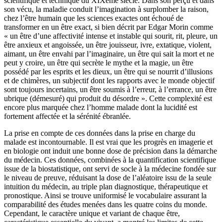
scientifique et technique du XIXème siècle. Dans son perçu et dans
son vécu, la maladie conduit l’imagination à surplomber la raison,
chez l’être humain que les sciences exactes ont échoué de
transformer en un être exact, si bien décrit par Edgar Morin comme
« un être d’une affectivité intense et instable qui sourit, rit, pleure, un
être anxieux et angoissée, un être jouisseur, ivre, extatique, violent,
aimant, un être envahi par l’imaginaire, un être qui sait la mort et ne
peut y croire, un être qui secrète le mythe et la magie, un être
possédé par les esprits et les dieux, un être qui se nourrit d’illusions
et de chimères, un subjectif dont les rapports avec le monde objectif
sont toujours incertains, un être soumis à l’erreur, à l’errance, un être
ubrique (démesuré) qui produit du désordre ». Cette complexité est
encore plus marquée chez l’homme malade dont la lucidité est
fortement affectée et la sérénité ébranlée.
La prise en compte de ces données dans la prise en charge du
malade est incontournable. Il est vrai que les progrès en imagerie et
en biologie ont induit une bonne dose de précision dans la démarche
du médecin. Ces données, combinées à la quantification scientifique
issue de la biostatistique, ont servi de socle à la médecine fondée sur
le niveau de preuve, réduisant la dose de l’aléatoire issu de la seule
intuition du médecin, au triple plan diagnostique, thérapeutique et
pronostique. Ainsi se trouve uniformisé le vocabulaire assurant la
comparabilité des études menées dans les quatre coins du monde.
Cependant, le caractère unique et variant de chaque être,