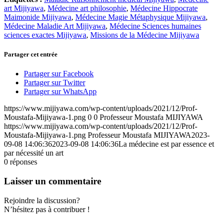
art Mijiyawa
,
Médecine art philosophie
,
Médecine Hippocrate
Maimonide Mijiyawa
,
Médecine Magie Métaphysique Mijiyawa
,
Médecine Maladie Art Mijiyawa
,
Médecine Sciences humaines
sciences exactes Mijiyawa
,
Missions de la Médecine Mijiyawa
Partager cet entrée
Partager sur Facebook
Partager sur Twitter
Partager sur WhatsApp
https://www.mijiyawa.com/wp-content/uploads/2021/12/Prof-
Moustafa-Mijiyawa-1.png
0
0
Professeur Moustafa MIJIYAWA
https://www.mijiyawa.com/wp-content/uploads/2021/12/Prof-
Moustafa-Mijiyawa-1.png
Professeur Moustafa MIJIYAWA
2023-
09-08 14:06:36
2023-09-08 14:06:36
La médecine est par essence et
par nécessité un art
0
réponses
Laisser un commentaire
Rejoindre la discussion?
N’hésitez pas à contribuer !