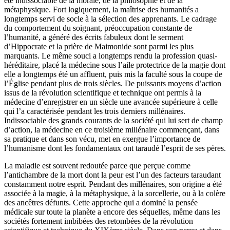
été indissociable de la morale, de la philosophie et de la
métaphysique. Fort logiquement, la maîtrise des humanités a
longtemps servi de socle à la sélection des apprenants. Le cadrage
du comportement du soignant, préoccupation constante de
l’humanité, a généré des écrits fabuleux dont le serment
d’Hippocrate et la prière de Maimonide sont parmi les plus
marquants. Le même souci a longtemps rendu la profession quasi-
héréditaire, placé la médecine sous l’aile protectrice de la magie dont
elle a longtemps été un affluent, puis mis la faculté sous la coupe de
l’Église pendant plus de trois siècles. De puissants moyens d’action
issus de la révolution scientifique et technique ont permis à la
médecine d’enregistrer en un siècle une avancée supérieure à celle
qui l’a caractérisée pendant les trois derniers millénaires.
Indissociable des grands courants de la société qui lui sert de champ
d’action, la médecine en ce troisième millénaire commençant, dans
sa pratique et dans son vécu, met en exergue l’importance de
l’humanisme dont les fondamentaux ont taraudé l’esprit de ses pères.
La maladie est souvent redoutée parce que perçue comme
l’antichambre de la mort dont la peur est l’un des facteurs taraudant
constamment notre esprit. Pendant des millénaires, son origine a été
associée à la magie, à la métaphysique, à la sorcellerie, ou à la colère
des ancêtres défunts. Cette approche qui a dominé la pensée
médicale sur toute la planète a encore des séquelles, même dans les
sociétés fortement imbibées des retombées de la révolution