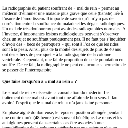
La radiographie du patient souffrant de « mal de rein » permet au
médecin d’éliminer une maladie plus grave que celle (banale) liée à
l’usure de l’amortisseur. Il importe de savoir qu’il n’y a pas de
corrélation entre la souffrance du malade et les dégâts radiologiques.
Un malade très douloureux peut avoir des radiographies normales. A
l’inverse, d’importantes lésions radiologiques peuvent s’observer
chez un sujet ne souffrant pratiquement pas. Il ne faut pas s’inquiéter
d’avoir des « becs de perroquets » qui sont à l’os ce que les rides
sont à la peau. Ainsi, plus de la moitié des sujets de plus de 40 ans
ont des « becs de perroquet » à la radiographie de la colonne
vertébrale. Cependant, une faible proportion de cette population en
souffre. De ce fait, la radiographie ne peut en aucun cas permettre de
se passer de l’interrogatoire.
Que faire lorsqu’on a « mal au rein » ?
Le « mal de rein » nécessite la consultation du médecin. Le
traitement de ce mal est avant tout une affaire de bon sens. Il faut
avoir à l’esprit que le « mal de rein » n’a jamais tué personne.
En phase aiguë douloureuse, le repos en position allongée pendant
une courte durée (48 heures) est souvent bénéfique. Le repos et les
antalgiques peuvent dans certains cas être associés à une
immobilisation de la colonne vertébrale par une ceinture plus ou