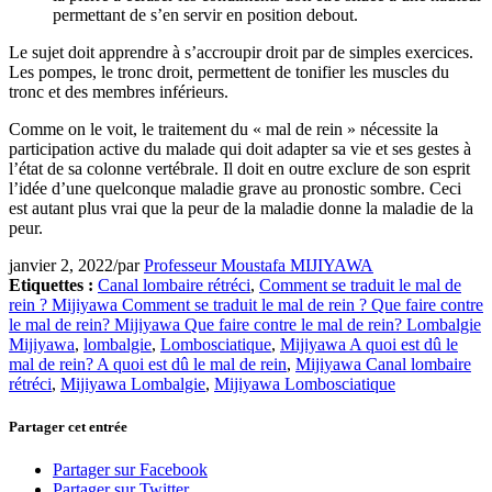
permettant de s’en servir en position debout.
Le sujet doit apprendre à s’accroupir droit par de simples exercices.
Les pompes, le tronc droit, permettent de tonifier les muscles du
tronc et des membres inférieurs.
Comme on le voit, le traitement du « mal de rein » nécessite la
participation active du malade qui doit adapter sa vie et ses gestes à
l’état de sa colonne vertébrale. Il doit en outre exclure de son esprit
l’idée d’une quelconque maladie grave au pronostic sombre. Ceci
est autant plus vrai que la peur de la maladie donne la maladie de la
peur.
janvier 2, 2022
/
par
Professeur Moustafa MIJIYAWA
Etiquettes :
Canal lombaire rétréci
,
Comment se traduit le mal de
rein ? Mijiyawa Comment se traduit le mal de rein ? Que faire contre
le mal de rein? Mijiyawa Que faire contre le mal de rein? Lombalgie
Mijiyawa
,
lombalgie
,
Lombosciatique
,
Mijiyawa A quoi est dû le
mal de rein? A quoi est dû le mal de rein
,
Mijiyawa Canal lombaire
rétréci
,
Mijiyawa Lombalgie
,
Mijiyawa Lombosciatique
Partager cet entrée
Partager sur Facebook
Partager sur Twitter