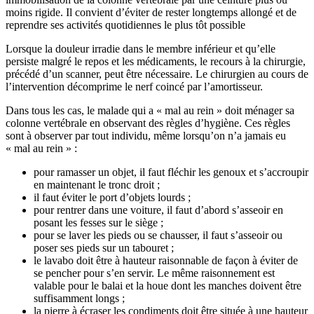
moins rigide. Il convient d’éviter de rester longtemps allongé et de
reprendre ses activités quotidiennes le plus tôt possible
Lorsque la douleur irradie dans le membre inférieur et qu’elle
persiste malgré le repos et les médicaments, le recours à la chirurgie,
précédé d’un scanner, peut être nécessaire. Le chirurgien au cours de
l’intervention décomprime le nerf coincé par l’amortisseur.
Dans tous les cas, le malade qui a « mal au rein » doit ménager sa
colonne vertébrale en observant des règles d’hygiène. Ces règles
sont à observer par tout individu, même lorsqu’on n’a jamais eu
« mal au rein » :
pour ramasser un objet, il faut fléchir les genoux et s’accroupir
en maintenant le tronc droit ;
il faut éviter le port d’objets lourds ;
pour rentrer dans une voiture, il faut d’abord s’asseoir en
posant les fesses sur le siège ;
pour se laver les pieds ou se chausser, il faut s’asseoir ou
poser ses pieds sur un tabouret ;
le lavabo doit être à hauteur raisonnable de façon à éviter de
se pencher pour s’en servir. Le même raisonnement est
valable pour le balai et la houe dont les manches doivent être
suffisamment longs ;
la pierre à écraser les condiments doit être située à une hauteur