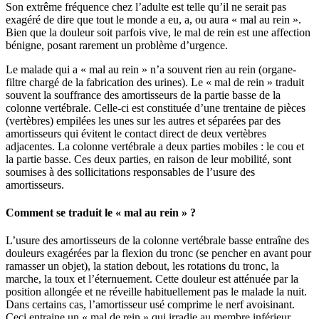
Son extrême fréquence chez l’adulte est telle qu’il ne serait pas
exagéré de dire que tout le monde a eu, a, ou aura « mal au rein ».
Bien que la douleur soit parfois vive, le mal de rein est une affection
bénigne, posant rarement un problème d’urgence.
Le malade qui a « mal au rein » n’a souvent rien au rein (organe-
filtre chargé de la fabrication des urines). Le « mal de rein » traduit
souvent la souffrance des amortisseurs de la partie basse de la
colonne vertébrale. Celle-ci est constituée d’une trentaine de pièces
(vertèbres) empilées les unes sur les autres et séparées par des
amortisseurs qui évitent le contact direct de deux vertèbres
adjacentes. La colonne vertébrale a deux parties mobiles : le cou et
la partie basse. Ces deux parties, en raison de leur mobilité, sont
soumises à des sollicitations responsables de l’usure des
amortisseurs.
Comment se traduit le « mal au rein » ?
L’usure des amortisseurs de la colonne vertébrale basse entraîne des
douleurs exagérées par la flexion du tronc (se pencher en avant pour
ramasser un objet), la station debout, les rotations du tronc, la
marche, la toux et l’éternuement. Cette douleur est atténuée par la
position allongée et ne réveille habituellement pas le malade la nuit.
Dans certains cas, l’amortisseur usé comprime le nerf avoisinant.
Ceci entraine un « mal de rein » qui irradie au membre inférieur