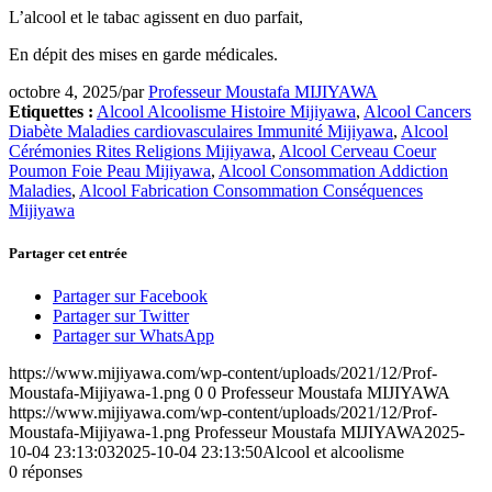
L’alcool et le tabac agissent en duo parfait,
En dépit des mises en garde médicales.
octobre 4, 2025
/
par
Professeur Moustafa MIJIYAWA
Etiquettes :
Alcool Alcoolisme Histoire Mijiyawa
,
Alcool Cancers
Diabète Maladies cardiovasculaires Immunité Mijiyawa
,
Alcool
Cérémonies Rites Religions Mijiyawa
,
Alcool Cerveau Coeur
Poumon Foie Peau Mijiyawa
,
Alcool Consommation Addiction
Maladies
,
Alcool Fabrication Consommation Conséquences
Mijiyawa
Partager cet entrée
Partager sur Facebook
Partager sur Twitter
Partager sur WhatsApp
https://www.mijiyawa.com/wp-content/uploads/2021/12/Prof-
Moustafa-Mijiyawa-1.png
0
0
Professeur Moustafa MIJIYAWA
https://www.mijiyawa.com/wp-content/uploads/2021/12/Prof-
Moustafa-Mijiyawa-1.png
Professeur Moustafa MIJIYAWA
2025-
10-04 23:13:03
2025-10-04 23:13:50
Alcool et alcoolisme
0
réponses