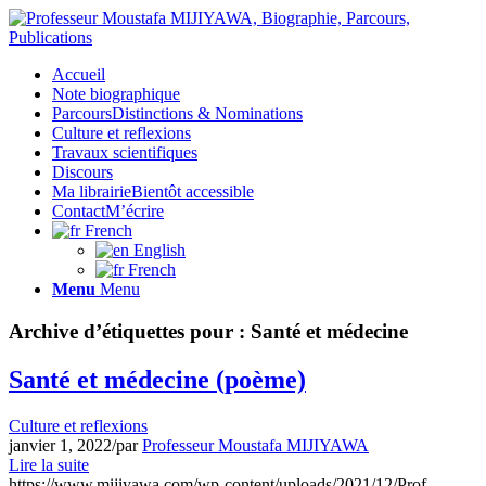
Accueil
Note biographique
Parcours
Distinctions & Nominations
Culture et reflexions
Travaux scientifiques
Discours
Ma librairie
Bientôt accessible
Contact
M’écrire
French
English
French
Menu
Menu
Archive d’étiquettes pour :
Santé et médecine
Santé et médecine (poème)
Culture et reflexions
janvier 1, 2022
/
par
Professeur Moustafa MIJIYAWA
Lire la suite
https://www.mijiyawa.com/wp-content/uploads/2021/12/Prof-