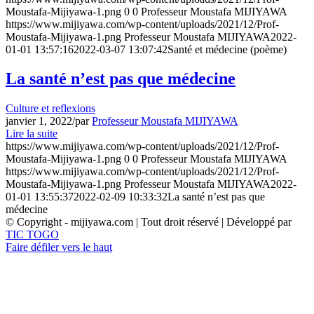
Moustafa-Mijiyawa-1.png
0
0
Professeur Moustafa MIJIYAWA
https://www.mijiyawa.com/wp-content/uploads/2021/12/Prof-
Moustafa-Mijiyawa-1.png
Professeur Moustafa MIJIYAWA
2022-
01-01 13:57:16
2022-03-07 13:07:42
Santé et médecine (poème)
La santé n’est pas que médecine
Culture et reflexions
janvier 1, 2022
/
par
Professeur Moustafa MIJIYAWA
Lire la suite
https://www.mijiyawa.com/wp-content/uploads/2021/12/Prof-
Moustafa-Mijiyawa-1.png
0
0
Professeur Moustafa MIJIYAWA
https://www.mijiyawa.com/wp-content/uploads/2021/12/Prof-
Moustafa-Mijiyawa-1.png
Professeur Moustafa MIJIYAWA
2022-
01-01 13:55:37
2022-02-09 10:33:32
La santé n’est pas que
médecine
© Copyright - mijiyawa.com | Tout droit réservé | Développé par
TIC TOGO
Faire défiler vers le haut