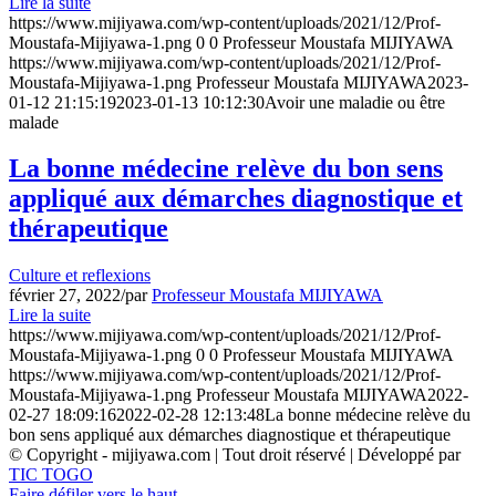
Lire la suite
https://www.mijiyawa.com/wp-content/uploads/2021/12/Prof-
Moustafa-Mijiyawa-1.png
0
0
Professeur Moustafa MIJIYAWA
https://www.mijiyawa.com/wp-content/uploads/2021/12/Prof-
Moustafa-Mijiyawa-1.png
Professeur Moustafa MIJIYAWA
2023-
01-12 21:15:19
2023-01-13 10:12:30
Avoir une maladie ou être
malade
La bonne médecine relève du bon sens
appliqué aux démarches diagnostique et
thérapeutique
Culture et reflexions
février 27, 2022
/
par
Professeur Moustafa MIJIYAWA
Lire la suite
https://www.mijiyawa.com/wp-content/uploads/2021/12/Prof-
Moustafa-Mijiyawa-1.png
0
0
Professeur Moustafa MIJIYAWA
https://www.mijiyawa.com/wp-content/uploads/2021/12/Prof-
Moustafa-Mijiyawa-1.png
Professeur Moustafa MIJIYAWA
2022-
02-27 18:09:16
2022-02-28 12:13:48
La bonne médecine relève du
bon sens appliqué aux démarches diagnostique et thérapeutique
© Copyright - mijiyawa.com | Tout droit réservé | Développé par
TIC TOGO
Faire défiler vers le haut