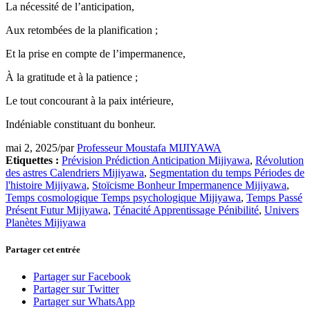
La nécessité de l’anticipation,
Aux retombées de la planification ;
Et la prise en compte de l’impermanence,
À la gratitude et à la patience ;
Le tout concourant à la paix intérieure,
Indéniable constituant du bonheur.
mai 2, 2025
/
par
Professeur Moustafa MIJIYAWA
Etiquettes :
Prévision Prédiction Anticipation Mijiyawa
,
Révolution
des astres Calendriers Mijiyawa
,
Segmentation du temps Périodes de
l'histoire Mijiyawa
,
Stoïcisme Bonheur Impermanence Mijiyawa
,
Temps cosmologique Temps psychologique Mijiyawa
,
Temps Passé
Présent Futur Mijiyawa
,
Ténacité Apprentissage Pénibilité
,
Univers
Planètes Mijiyawa
Partager cet entrée
Partager sur Facebook
Partager sur Twitter
Partager sur WhatsApp