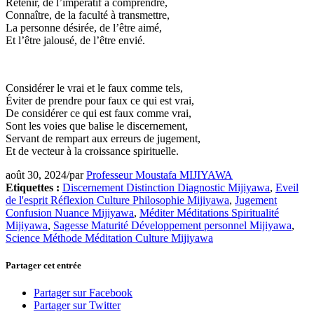
Retenir, de l’impératif à comprendre,
Connaître, de la faculté à transmettre,
La personne désirée, de l’être aimé,
Et l’être jalousé, de l’être envié.
Considérer le vrai et le faux comme tels,
Éviter de prendre pour faux ce qui est vrai,
De considérer ce qui est faux comme vrai,
Sont les voies que balise le discernement,
Servant de rempart aux erreurs de jugement,
Et de vecteur à la croissance spirituelle.
août 30, 2024
/
par
Professeur Moustafa MIJIYAWA
Etiquettes :
Discernement Distinction Diagnostic Mijiyawa
,
Eveil
de l'esprit Réflexion Culture Philosophie Mijiyawa
,
Jugement
Confusion Nuance Mijiyawa
,
Méditer Méditations Spiritualité
Mijiyawa
,
Sagesse Maturité Développement personnel Mijiyawa
,
Science Méthode Méditation Culture Mijiyawa
Partager cet entrée
Partager sur Facebook
Partager sur Twitter