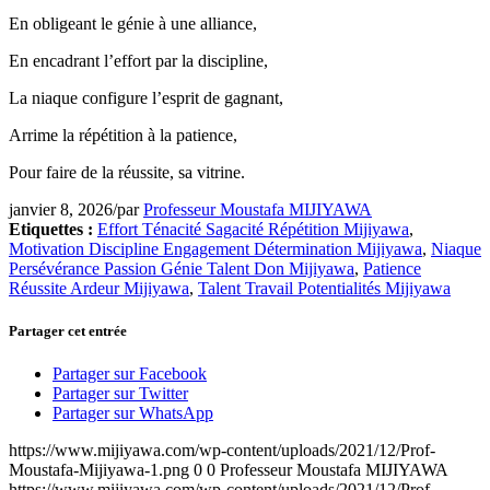
En obligeant le génie à une alliance,
En encadrant l’effort par la discipline,
La niaque configure l’esprit de gagnant,
Arrime la répétition à la patience,
Pour faire de la réussite, sa vitrine.
janvier 8, 2026
/
par
Professeur Moustafa MIJIYAWA
Etiquettes :
Effort Ténacité Sagacité Répétition Mijiyawa
,
Motivation Discipline Engagement Détermination Mijiyawa
,
Niaque
Persévérance Passion Génie Talent Don Mijiyawa
,
Patience
Réussite Ardeur Mijiyawa
,
Talent Travail Potentialités Mijiyawa
Partager cet entrée
Partager sur Facebook
Partager sur Twitter
Partager sur WhatsApp
https://www.mijiyawa.com/wp-content/uploads/2021/12/Prof-
Moustafa-Mijiyawa-1.png
0
0
Professeur Moustafa MIJIYAWA
https://www.mijiyawa.com/wp-content/uploads/2021/12/Prof-