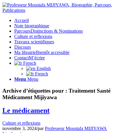
Accueil
Note biographique
Parcours
Distinctions & Nominations
Culture et reflexions
Travaux scientifiques
Discours
Ma librairie
Bientôt accessible
Contact
M’écrire
French
English
French
Menu
Menu
Archive d’étiquettes pour :
Traitement Santé
Médicament Mijiyawa
Le médicament
Culture et reflexions
novembre 3, 2024
/
par
Professeur Moustafa MIJIYAWA