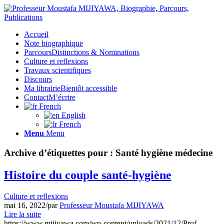
Accueil
Note biographique
Parcours
Distinctions & Nominations
Culture et reflexions
Travaux scientifiques
Discours
Ma librairie
Bientôt accessible
Contact
M’écrire
French
English
French
Menu
Menu
Archive d’étiquettes pour :
Santé hygiène médecine
Histoire du couple santé-hygiène
Culture et reflexions
mai 16, 2022
/
par
Professeur Moustafa MIJIYAWA
Lire la suite
https://www.mijiyawa.com/wp-content/uploads/2021/12/Prof-