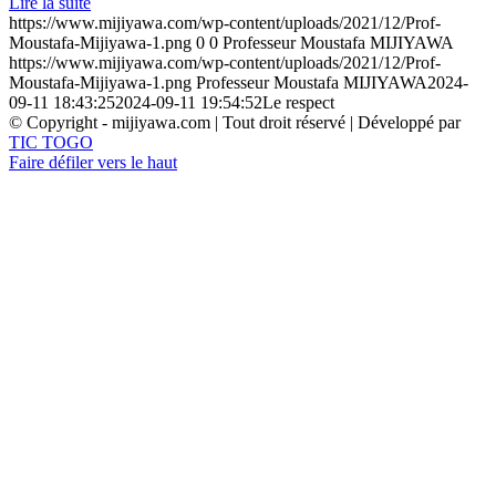
Lire la suite
https://www.mijiyawa.com/wp-content/uploads/2021/12/Prof-
Moustafa-Mijiyawa-1.png
0
0
Professeur Moustafa MIJIYAWA
https://www.mijiyawa.com/wp-content/uploads/2021/12/Prof-
Moustafa-Mijiyawa-1.png
Professeur Moustafa MIJIYAWA
2024-
09-11 18:43:25
2024-09-11 19:54:52
Le respect
© Copyright - mijiyawa.com | Tout droit réservé | Développé par
TIC TOGO
Faire défiler vers le haut