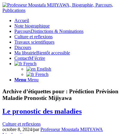
Accueil
Note biographique
Parcours
Distinctions & Nominations
Culture et reflexions
Travaux scientifiques
Discours
Ma librairie
Bientôt accessible
Contact
M’écrire
French
English
French
Menu
Menu
Archive d’étiquettes pour :
Prédiction Prévision
Maladie Pronostic Mijiyawa
Le pronostic des maladies
Culture et reflexions
octobre 8, 2024
/
par
Professeur Moustafa MIJIYAWA