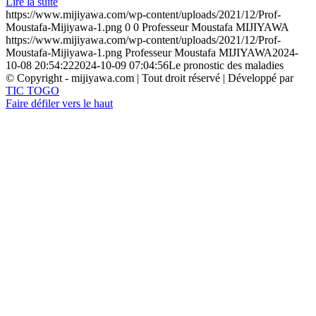
Lire la suite
https://www.mijiyawa.com/wp-content/uploads/2021/12/Prof-
Moustafa-Mijiyawa-1.png
0
0
Professeur Moustafa MIJIYAWA
https://www.mijiyawa.com/wp-content/uploads/2021/12/Prof-
Moustafa-Mijiyawa-1.png
Professeur Moustafa MIJIYAWA
2024-
10-08 20:54:22
2024-10-09 07:04:56
Le pronostic des maladies
© Copyright - mijiyawa.com | Tout droit réservé | Développé par
TIC TOGO
Faire défiler vers le haut