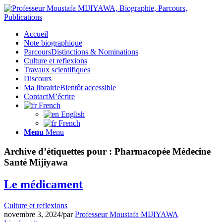
Accueil
Note biographique
Parcours
Distinctions & Nominations
Culture et reflexions
Travaux scientifiques
Discours
Ma librairie
Bientôt accessible
Contact
M’écrire
French
English
French
Menu
Menu
Archive d’étiquettes pour :
Pharmacopée Médecine
Santé Mijiyawa
Le médicament
Culture et reflexions
novembre 3, 2024
/
par
Professeur Moustafa MIJIYAWA