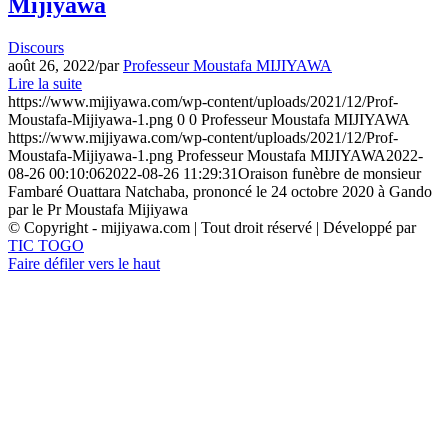
Mijiyawa
Discours
août 26, 2022
/
par
Professeur Moustafa MIJIYAWA
Lire la suite
https://www.mijiyawa.com/wp-content/uploads/2021/12/Prof-
Moustafa-Mijiyawa-1.png
0
0
Professeur Moustafa MIJIYAWA
https://www.mijiyawa.com/wp-content/uploads/2021/12/Prof-
Moustafa-Mijiyawa-1.png
Professeur Moustafa MIJIYAWA
2022-
08-26 00:10:06
2022-08-26 11:29:31
Oraison funèbre de monsieur
Fambaré Ouattara Natchaba, prononcé le 24 octobre 2020 à Gando
par le Pr Moustafa Mijiyawa
© Copyright - mijiyawa.com | Tout droit réservé | Développé par
TIC TOGO
Faire défiler vers le haut