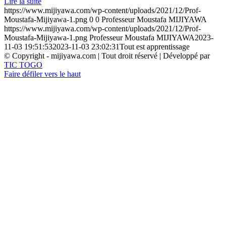
Lire la suite
https://www.mijiyawa.com/wp-content/uploads/2021/12/Prof-
Moustafa-Mijiyawa-1.png
0
0
Professeur Moustafa MIJIYAWA
https://www.mijiyawa.com/wp-content/uploads/2021/12/Prof-
Moustafa-Mijiyawa-1.png
Professeur Moustafa MIJIYAWA
2023-
11-03 19:51:53
2023-11-03 23:02:31
Tout est apprentissage
© Copyright - mijiyawa.com | Tout droit réservé | Développé par
TIC TOGO
Faire défiler vers le haut