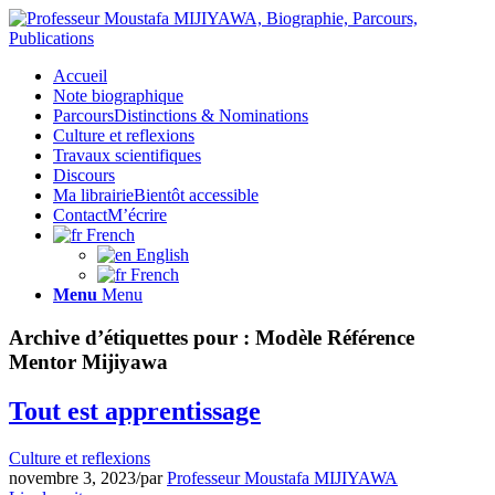
Accueil
Note biographique
Parcours
Distinctions & Nominations
Culture et reflexions
Travaux scientifiques
Discours
Ma librairie
Bientôt accessible
Contact
M’écrire
French
English
French
Menu
Menu
Archive d’étiquettes pour :
Modèle Référence
Mentor Mijiyawa
Tout est apprentissage
Culture et reflexions
novembre 3, 2023
/
par
Professeur Moustafa MIJIYAWA