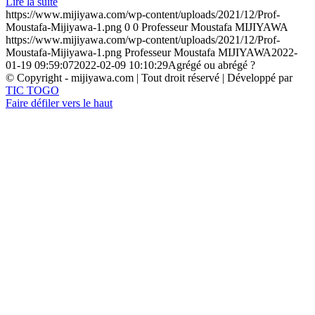
Lire la suite
https://www.mijiyawa.com/wp-content/uploads/2021/12/Prof-
Moustafa-Mijiyawa-1.png
0
0
Professeur Moustafa MIJIYAWA
https://www.mijiyawa.com/wp-content/uploads/2021/12/Prof-
Moustafa-Mijiyawa-1.png
Professeur Moustafa MIJIYAWA
2022-
01-19 09:59:07
2022-02-09 10:10:29
Agrégé ou abrégé ?
© Copyright - mijiyawa.com | Tout droit réservé | Développé par
TIC TOGO
Faire défiler vers le haut