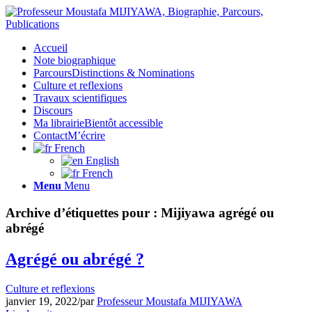
Accueil
Note biographique
Parcours
Distinctions & Nominations
Culture et reflexions
Travaux scientifiques
Discours
Ma librairie
Bientôt accessible
Contact
M’écrire
French
English
French
Menu
Menu
Archive d’étiquettes pour :
Mijiyawa agrégé ou
abrégé
Agrégé ou abrégé ?
Culture et reflexions
janvier 19, 2022
/
par
Professeur Moustafa MIJIYAWA