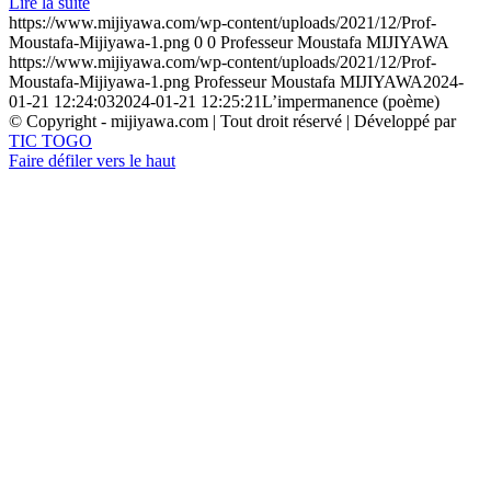
Lire la suite
https://www.mijiyawa.com/wp-content/uploads/2021/12/Prof-
Moustafa-Mijiyawa-1.png
0
0
Professeur Moustafa MIJIYAWA
https://www.mijiyawa.com/wp-content/uploads/2021/12/Prof-
Moustafa-Mijiyawa-1.png
Professeur Moustafa MIJIYAWA
2024-
01-21 12:24:03
2024-01-21 12:25:21
L’impermanence (poème)
© Copyright - mijiyawa.com | Tout droit réservé | Développé par
TIC TOGO
Faire défiler vers le haut