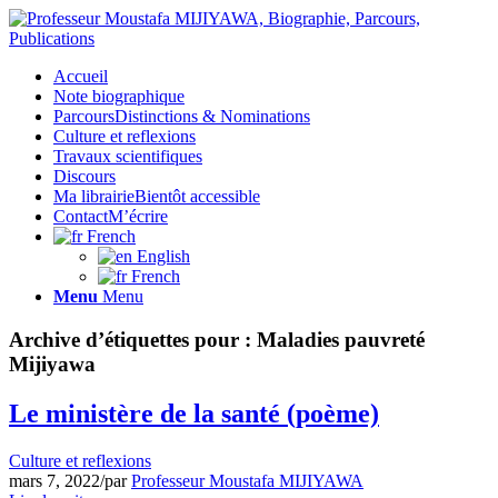
Accueil
Note biographique
Parcours
Distinctions & Nominations
Culture et reflexions
Travaux scientifiques
Discours
Ma librairie
Bientôt accessible
Contact
M’écrire
French
English
French
Menu
Menu
Archive d’étiquettes pour :
Maladies pauvreté
Mijiyawa
Le ministère de la santé (poème)
Culture et reflexions
mars 7, 2022
/
par
Professeur Moustafa MIJIYAWA