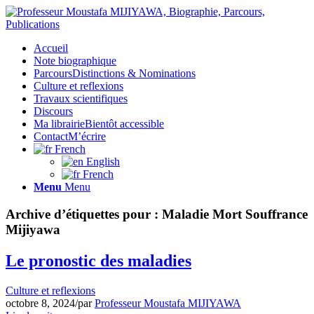
Accueil
Note biographique
Parcours
Distinctions & Nominations
Culture et reflexions
Travaux scientifiques
Discours
Ma librairie
Bientôt accessible
Contact
M’écrire
French
English
French
Menu
Menu
Archive d’étiquettes pour :
Maladie Mort Souffrance
Mijiyawa
Le pronostic des maladies
Culture et reflexions
octobre 8, 2024
/
par
Professeur Moustafa MIJIYAWA