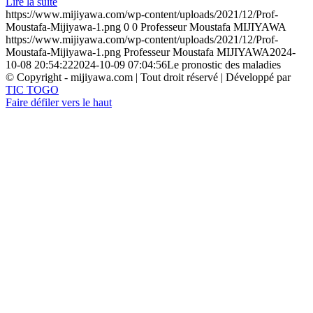
Lire la suite
https://www.mijiyawa.com/wp-content/uploads/2021/12/Prof-
Moustafa-Mijiyawa-1.png
0
0
Professeur Moustafa MIJIYAWA
https://www.mijiyawa.com/wp-content/uploads/2021/12/Prof-
Moustafa-Mijiyawa-1.png
Professeur Moustafa MIJIYAWA
2024-
10-08 20:54:22
2024-10-09 07:04:56
Le pronostic des maladies
© Copyright - mijiyawa.com | Tout droit réservé | Développé par
TIC TOGO
Faire défiler vers le haut