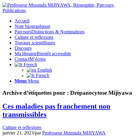
Accueil
Note biographique
Parcours
Distinctions & Nominations
Culture et reflexions
Travaux scientifiques
Discours
Ma librairie
Bientôt accessible
Contact
M’écrire
French
English
French
Menu
Menu
Archive d’étiquettes pour :
Drépanocytose Mijiyawa
Ces maladies pas franchement non
transmissibles
Culture et reflexions
janvier 21, 2023
/
par
Professeur Moustafa MIJIYAWA