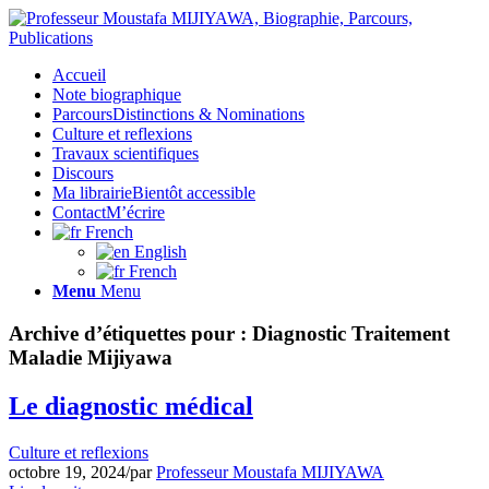
Accueil
Note biographique
Parcours
Distinctions & Nominations
Culture et reflexions
Travaux scientifiques
Discours
Ma librairie
Bientôt accessible
Contact
M’écrire
French
English
French
Menu
Menu
Archive d’étiquettes pour :
Diagnostic Traitement
Maladie Mijiyawa
Le diagnostic médical
Culture et reflexions
octobre 19, 2024
/
par
Professeur Moustafa MIJIYAWA