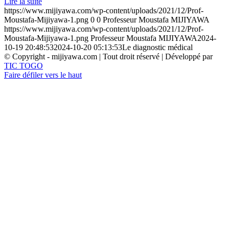
Lire la suite
https://www.mijiyawa.com/wp-content/uploads/2021/12/Prof-
Moustafa-Mijiyawa-1.png
0
0
Professeur Moustafa MIJIYAWA
https://www.mijiyawa.com/wp-content/uploads/2021/12/Prof-
Moustafa-Mijiyawa-1.png
Professeur Moustafa MIJIYAWA
2024-
10-19 20:48:53
2024-10-20 05:13:53
Le diagnostic médical
© Copyright - mijiyawa.com | Tout droit réservé | Développé par
TIC TOGO
Faire défiler vers le haut