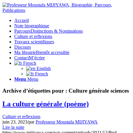
Accueil
Note biographique
Parcours
Distinctions & Nominations
Culture et reflexions
Travaux scientifiques
Discours
Ma librairie
Bientôt accessible
Contact
M’écrire
French
English
French
Menu
Menu
Archive d’étiquettes pour :
Culture générale sciences
La culture générale (poème)
Culture et reflexions
juin 23, 2023
/
par
Professeur Moustafa MIJIYAWA
Lire la suite
https://www.mijiyawa.com/wp-content/uploads/2021/12/Prof-