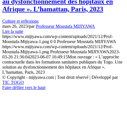
au dysfonctionnement des hôpitaux en
Afrique ». L’hamattan, Paris, 2023
Culture et reflexions
mars 26, 2023
/
par
Professeur Moustafa MIJIYAWA
Lire la suite
https://www.mijiyawa.com/wp-content/uploads/2021/12/Prof-
Moustafa-Mijiyawa-1.png
0
0
Professeur Moustafa MIJIYAWA
https://www.mijiyawa.com/wp-content/uploads/2021/12/Prof-
Moustafa-Mijiyawa-1.png
Professeur Moustafa MIJIYAWA
2023-
03-26 21:36:04
2023-06-07 16:49:15
Mon ouvrage : « L’approche
contractuelle dans les formations sanitaires publiques du Togo. Une
solution au dysfonctionnement des hôpitaux en Afrique ».
L’hamattan, Paris, 2023
© Copyright - mijiyawa.com | Tout droit réservé | Développé par
TIC TOGO
Faire défiler vers le haut