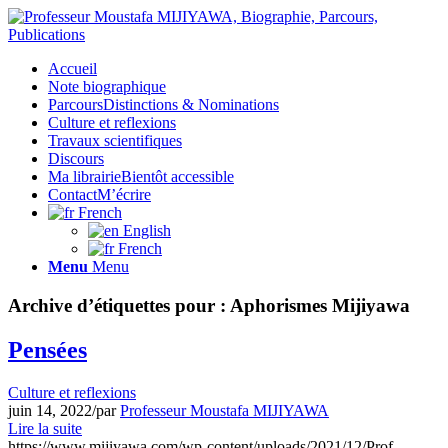
Accueil
Note biographique
Parcours
Distinctions & Nominations
Culture et reflexions
Travaux scientifiques
Discours
Ma librairie
Bientôt accessible
Contact
M’écrire
French
English
French
Menu
Menu
Archive d’étiquettes pour :
Aphorismes Mijiyawa
Pensées
Culture et reflexions
juin 14, 2022
/
par
Professeur Moustafa MIJIYAWA
Lire la suite
https://www.mijiyawa.com/wp-content/uploads/2021/12/Prof-