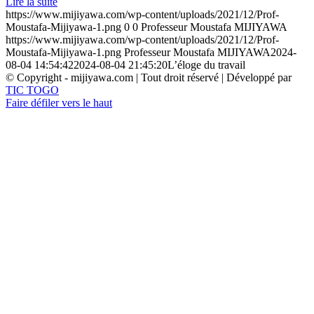
Lire la suite
https://www.mijiyawa.com/wp-content/uploads/2021/12/Prof-
Moustafa-Mijiyawa-1.png
0
0
Professeur Moustafa MIJIYAWA
https://www.mijiyawa.com/wp-content/uploads/2021/12/Prof-
Moustafa-Mijiyawa-1.png
Professeur Moustafa MIJIYAWA
2024-
08-04 14:54:42
2024-08-04 21:45:20
L’éloge du travail
© Copyright - mijiyawa.com | Tout droit réservé | Développé par
TIC TOGO
Faire défiler vers le haut