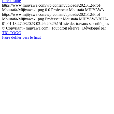
Lire la suite
https://www.mijiyawa.com/wp-content/uploads/2021/12/Prof-
Moustafa-Mijiyawa-1.png
0
0
Professeur Moustafa MIJIYAWA
https://www.mijiyawa.com/wp-content/uploads/2021/12/Prof-
Moustafa-Mijiyawa-1.png
Professeur Moustafa MIJIYAWA
2022-
01-01 13:47:03
2023-03-26 20:29:15
Liste des travaux scientifiques
© Copyright - mijiyawa.com | Tout droit réservé | Développé par
TIC TOGO
Faire défiler vers le haut