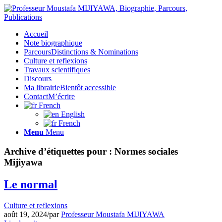
Accueil
Note biographique
Parcours
Distinctions & Nominations
Culture et reflexions
Travaux scientifiques
Discours
Ma librairie
Bientôt accessible
Contact
M’écrire
French
English
French
Menu
Menu
Archive d’étiquettes pour :
Normes sociales
Mijiyawa
Le normal
Culture et reflexions
août 19, 2024
/
par
Professeur Moustafa MIJIYAWA