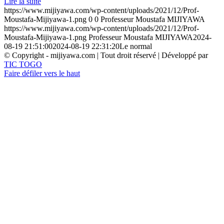
Lire la suite
https://www.mijiyawa.com/wp-content/uploads/2021/12/Prof-
Moustafa-Mijiyawa-1.png
0
0
Professeur Moustafa MIJIYAWA
https://www.mijiyawa.com/wp-content/uploads/2021/12/Prof-
Moustafa-Mijiyawa-1.png
Professeur Moustafa MIJIYAWA
2024-
08-19 21:51:00
2024-08-19 22:31:20
Le normal
© Copyright - mijiyawa.com | Tout droit réservé | Développé par
TIC TOGO
Faire défiler vers le haut