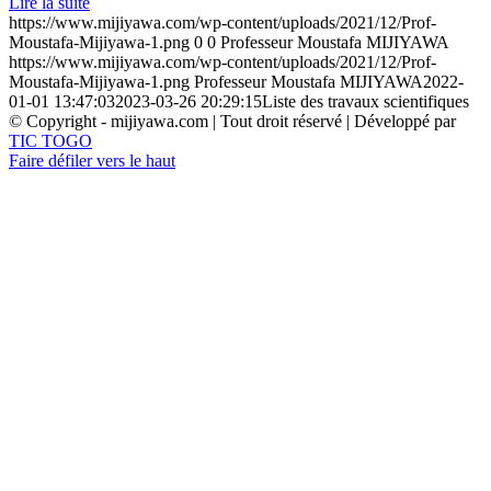
Lire la suite
https://www.mijiyawa.com/wp-content/uploads/2021/12/Prof-
Moustafa-Mijiyawa-1.png
0
0
Professeur Moustafa MIJIYAWA
https://www.mijiyawa.com/wp-content/uploads/2021/12/Prof-
Moustafa-Mijiyawa-1.png
Professeur Moustafa MIJIYAWA
2022-
01-01 13:47:03
2023-03-26 20:29:15
Liste des travaux scientifiques
© Copyright - mijiyawa.com | Tout droit réservé | Développé par
TIC TOGO
Faire défiler vers le haut