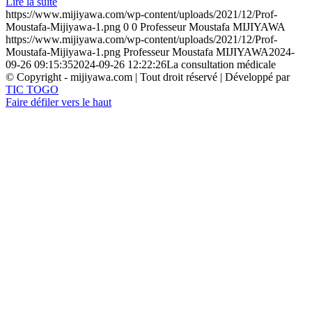
Lire la suite
https://www.mijiyawa.com/wp-content/uploads/2021/12/Prof-
Moustafa-Mijiyawa-1.png
0
0
Professeur Moustafa MIJIYAWA
https://www.mijiyawa.com/wp-content/uploads/2021/12/Prof-
Moustafa-Mijiyawa-1.png
Professeur Moustafa MIJIYAWA
2024-
09-26 09:15:35
2024-09-26 12:22:26
La consultation médicale
© Copyright - mijiyawa.com | Tout droit réservé | Développé par
TIC TOGO
Faire défiler vers le haut