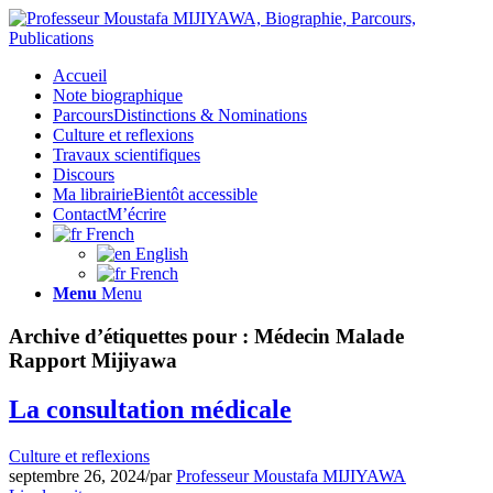
Accueil
Note biographique
Parcours
Distinctions & Nominations
Culture et reflexions
Travaux scientifiques
Discours
Ma librairie
Bientôt accessible
Contact
M’écrire
French
English
French
Menu
Menu
Archive d’étiquettes pour :
Médecin Malade
Rapport Mijiyawa
La consultation médicale
Culture et reflexions
septembre 26, 2024
/
par
Professeur Moustafa MIJIYAWA