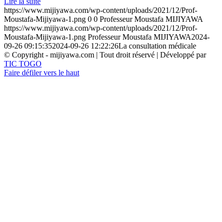
Lire la suite
https://www.mijiyawa.com/wp-content/uploads/2021/12/Prof-
Moustafa-Mijiyawa-1.png
0
0
Professeur Moustafa MIJIYAWA
https://www.mijiyawa.com/wp-content/uploads/2021/12/Prof-
Moustafa-Mijiyawa-1.png
Professeur Moustafa MIJIYAWA
2024-
09-26 09:15:35
2024-09-26 12:22:26
La consultation médicale
© Copyright - mijiyawa.com | Tout droit réservé | Développé par
TIC TOGO
Faire défiler vers le haut