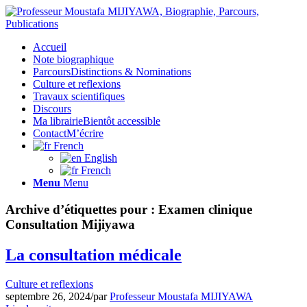
Accueil
Note biographique
Parcours
Distinctions & Nominations
Culture et reflexions
Travaux scientifiques
Discours
Ma librairie
Bientôt accessible
Contact
M’écrire
French
English
French
Menu
Menu
Archive d’étiquettes pour :
Examen clinique
Consultation Mijiyawa
La consultation médicale
Culture et reflexions
septembre 26, 2024
/
par
Professeur Moustafa MIJIYAWA