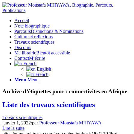
Accueil
Note biographique
Parcours
Distinctions & Nominations
Culture et reflexions
Travaux scientifiques
Discours
Ma librairie
Bientôt accessible
Contact
M’écrire
French
English
French
Menu
Menu
Archive d’étiquettes pour :
connectivites en Afrique
Liste des travaux scientifiques
Travaux scientifiques
janvier 1, 2022
/
par
Professeur Moustafa MIJIYAWA
Lire la suite
https://www.mijiyawa.com/wp-content/uploads/2021/12/Prof-